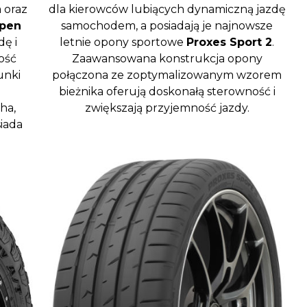
 oraz
dla kierowców lubiących dynamiczną jazdę
pen
samochodem, a posiadają je najnowsze
dę i
letnie opony sportowe
Proxes Sport 2
.
ość
Zaawansowana konstrukcja opony
unki
połączona ze zoptymalizowanym wzorem
bieżnika oferują doskonałą sterowność i
ha,
zwiększają przyjemność jazdy.
siada