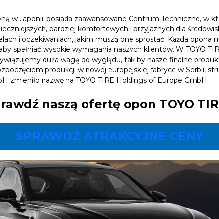
ówną w Japonii, posiada zaawansowane Centrum Techniczne, w kt
ieczniejszych, bardziej komfortowych i przyjaznych dla środowi
 celach i oczekiwaniach, jakim muszą one sprostać. Każda opona
 aby spełniać wysokie wymagania naszych klientów. W TOYO TI
zywiązujemy duża wagę do wyglądu, tak by nasze finalne produkt
ozpoczęciem produkcji w nowej europejskiej fabryce w Serbii, str
bH zmieniło nazwę na TOYO TIRE Holdings of Europe GmbH.
rawdź naszą ofertę opon TOYO TI
SPRAWDŹ ATRAKCYJNE CENY