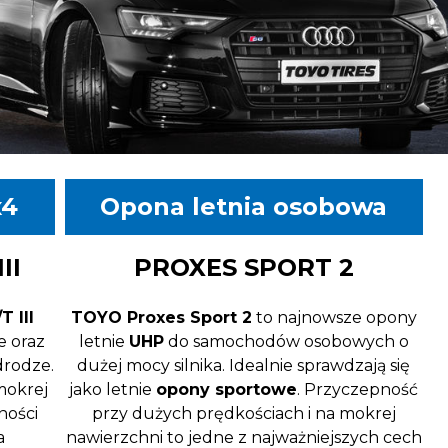
x4
Opona letnia osobowa
II
PROXES SPORT 2
 III
TOYO Proxes Sport 2
to najnowsze opony
e oraz
letnie
UHP
do samochodów osobowych o
drodze.
dużej mocy silnika. Idealnie sprawdzają się
mokrej
jako letnie
opony sportowe
. Przyczepność
ności
przy dużych prędkościach i na mokrej
a
nawierzchni to jedne z najważniejszych cech