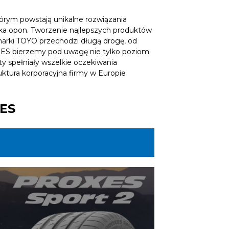
órym powstają unikalne rozwiązania
ska opon. Tworzenie najlepszych produktów
 marki TOYO przechodzi długą drogę, od
RES bierzemy pod uwagę nie tylko poziom
y spełniały wszelkie oczekiwania
uktura korporacyjna firmy w Europie
RES