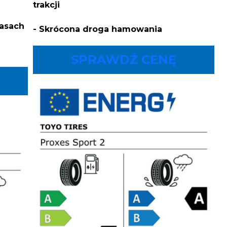
trakcji
rasach
- Skrócona droga hamowania
SPRAWDŹ CENĘ