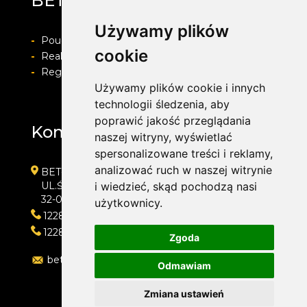
BET-POL
Używamy plików
-
Pouczenie o prawie do odstapienia od umowy
cookie
-
Realizacja zamówienia i formy płatności
-
Regulamin i Polityka prywatności
Używamy plików cookie i innych
technologii śledzenia, aby
poprawić jakość przeglądania
Kontakt
naszej witryny, wyświetlać
spersonalizowane treści i reklamy,
analizować ruch w naszej witrynie
BET-POL
UL.ŚLEDZIEJOWICE 364
i wiedzieć, skąd pochodzą nasi
32-020 WIELICZKA
użytkownicy.
122882550
122882550
Zgoda
betpol@interia.pl
Odmawiam
Zmiana ustawień