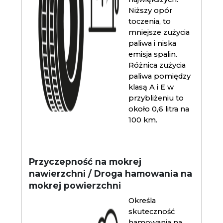
Niższy opór
toczenia, to
mniejsze zużycia
paliwa i niska
emisja spalin.
Różnica zużycia
paliwa pomiędzy
klasą A i E w
przybliżeniu to
około 0,6 litra na
100 km.
Przyczepność na mokrej
nawierzchni / Droga hamowania na
mokrej powierzchni
Określa
skuteczność
hamowania na