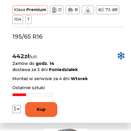
Klasa
Premium
D
B
73 dB
104
T
195/65 R16
442zł
/szt.
Zamów do
godz. 14
dostawa za 3 dni
Poniedziałek
Montaż w serwisie za 4 dni
Wtorek
Ostatnie sztuki
Kup