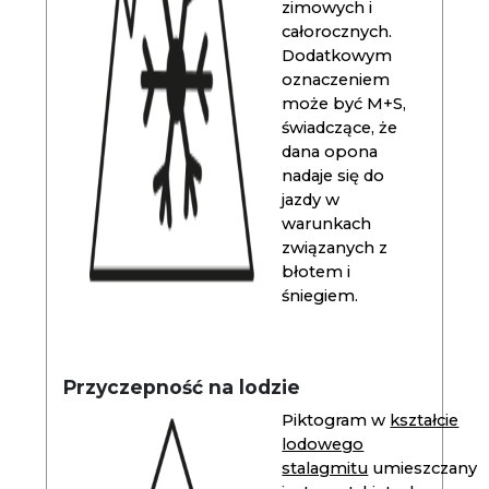
zimowych i
całorocznych.
Dodatkowym
oznaczeniem
może być M+S,
świadczące, że
dana opona
nadaje się do
jazdy w
warunkach
związanych z
błotem i
śniegiem.
Przyczepność na lodzie
Piktogram w
kształcie
lodowego
stalagmitu
umieszczany