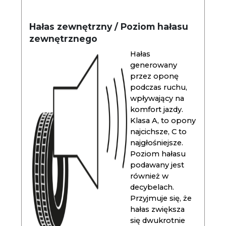
Hałas zewnętrzny / Poziom hałasu
zewnętrznego
Hałas
generowany
przez oponę
podczas ruchu,
wpływający na
komfort jazdy.
Klasa A, to opony
najcichsze, C to
najgłośniejsze.
Poziom hałasu
podawany jest
również w
decybelach.
Przyjmuje się, że
hałas zwiększa
się dwukrotnie