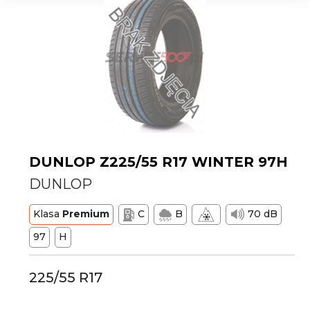
DUNLOP Z225/55 R17 WINTER 97H
DUNLOP
Klasa
Premium
C
B
70 dB
97
H
225/55 R17