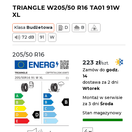
TRIANGLE W205/50 R16 TA01 91W
XL
Klasa
Budżetowa
D
B
72 dB
91
W
205/50 R16
223 zł
/szt.
Zamów do
godz.
14
dostawa za 2 dni
Wtorek
Montaż w serwisie
za 3 dni
Środa
Stan magazynowy