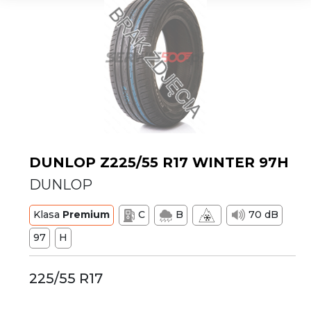
DUNLOP Z225/55 R17 WINTER 97H
DUNLOP
Klasa
Premium
C
B
70 dB
97
H
225/55 R17