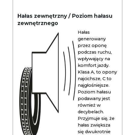
Hałas zewnętrzny / Poziom hałasu
zewnętrznego
Hałas
generowany
przez oponę
podczas ruchu,
wpływający na
komfort jazdy.
Klasa A, to opony
najcichsze, C to
najgłośniejsze.
Poziom hałasu
podawany jest
również w
decybelach.
Przyjmuje się, że
hałas zwiększa
się dwukrotnie