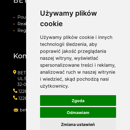
BET-POL
Używamy plików
-
Pouczenie o prawie do odstapienia od umowy
cookie
-
Realizacja zamówienia i formy płatności
-
Regulamin i Polityka prywatności
Używamy plików cookie i innych
technologii śledzenia, aby
poprawić jakość przeglądania
Kontakt
naszej witryny, wyświetlać
spersonalizowane treści i reklamy,
analizować ruch w naszej witrynie
BET-POL
UL.ŚLEDZIEJOWICE 364
i wiedzieć, skąd pochodzą nasi
32-020 WIELICZKA
użytkownicy.
122882550
122882550
Zgoda
betpol@interia.pl
Odmawiam
Zmiana ustawień