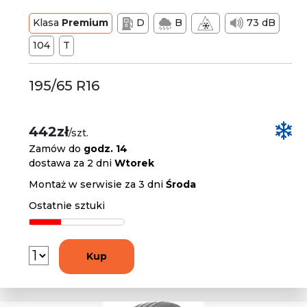
Klasa
Premium
D
B
73 dB
104
T
195/65 R16
442zł
/szt.
Zamów do
godz. 14
dostawa za 2 dni
Wtorek
Montaż w serwisie za 3 dni
Środa
Ostatnie sztuki
Kup