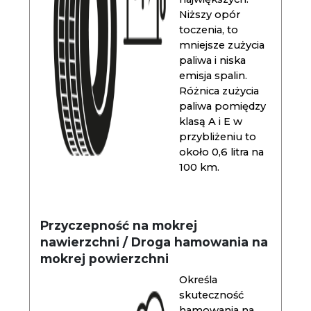
Niższy opór
toczenia, to
mniejsze zużycia
paliwa i niska
emisja spalin.
Różnica zużycia
paliwa pomiędzy
klasą A i E w
przybliżeniu to
około 0,6 litra na
100 km.
Przyczepność na mokrej
nawierzchni / Droga hamowania na
mokrej powierzchni
Określa
skuteczność
hamowania na