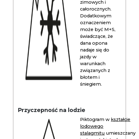
zimowych i
całorocznych.
Dodatkowym
oznaczeniem
może być M+S,
świadczące, że
dana opona
nadaje się do
jazdy w
warunkach
związanych z
błotem i
śniegiem.
Przyczepność na lodzie
Piktogram w
kształcie
lodowego
stalagmitu
umieszczany