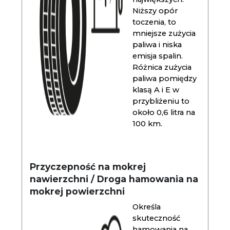
Niższy opór
toczenia, to
mniejsze zużycia
paliwa i niska
emisja spalin.
Różnica zużycia
paliwa pomiędzy
klasą A i E w
przybliżeniu to
około 0,6 litra na
100 km.
Przyczepność na mokrej
nawierzchni / Droga hamowania na
mokrej powierzchni
Określa
skuteczność
hamowania na