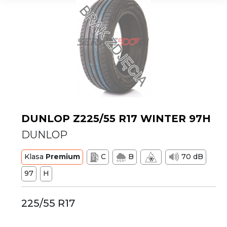
DUNLOP Z225/55 R17 WINTER 97H
DUNLOP
Klasa
Premium
C
B
70 dB
97
H
225/55 R17