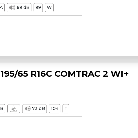
A
69 dB
99
W
195/65 R16C COMTRAC 2 WI+
B
73 dB
104
T