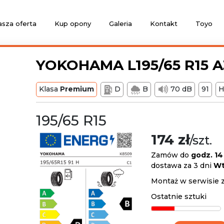
sza oferta
Kup opony
Galeria
Kontakt
Toyo
YOKOHAMA L195/65 R15 A3
Klasa
Premium
D
B
70 dB
91
195/65 R15
174 zł
/szt.
Zamów do
godz. 14
dostawa za 3 dni
Wt
Montaż w serwisie 
Ostatnie sztuki