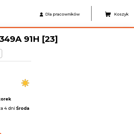
Dla pracowników
Koszyk
49A 91H [23]
H
orek
za 4 dni
Środa