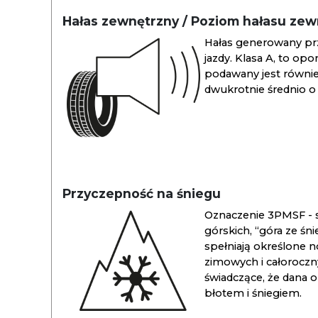
Hałas zewnętrzny / Poziom hałasu ze
Hałas generowany pr
jazdy. Klasa A, to opo
podawany jest również
dwukrotnie średnio o 
Przyczepność na śniegu
Oznaczenie 3PMSF - s
górskich, “góra ze śn
spełniają określone n
zimowych i całoroc
świadczące, że dana 
błotem i śniegiem.