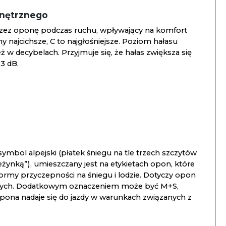
wnętrznego
zez oponę podczas ruchu, wpływający na komfort
ny najcichsze, C to najgłośniejsze. Poziom hałasu
 w decybelach. Przyjmuje się, że hałas zwiększa się
3 dB.
ymbol alpejski (płatek śniegu na tle trzech szczytów
ieżynką”), umieszczany jest na etykietach opon, które
ormy przyczepności na śniegu i lodzie. Dotyczy opon
znych. Dodatkowym oznaczeniem może być M+S,
opona nadaje się do jazdy w warunkach związanych z