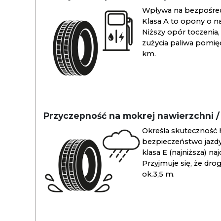
Wpływa na bezpośredn
Klasa A to opony o na
Niższy opór toczenia, 
zużycia paliwa pomiędz
km.
Przyczepność na mokrej nawierzchni 
Określa skuteczność 
bezpieczeństwo jazdy
klasa E (najniższa) na
Przyjmuje się, że dro
ok.3,5 m.