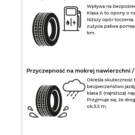
Wpływa na bezpośredn
Klasa A to opony o na
Niższy opór toczenia, 
zużycia paliwa pomiędz
km.
Przyczepność na mokrej nawierzchni 
Określa skuteczność 
bezpieczeństwo jazdy
klasa E (najniższa) na
Przyjmuje się, że dro
ok.3,5 m.