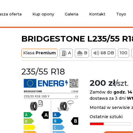
sza oferta
Kup opony
Galeria
Kontakt
Toyo
BRIDGESTONE L235/55 R18
Klasa
Premium
A
B
68 DB
100
235/55 R18
200 zł
/szt.
Zamów do
godz. 14
dostawa za 3 dni
Wt
Montaż w serwisie 
Ostatnie sztuki