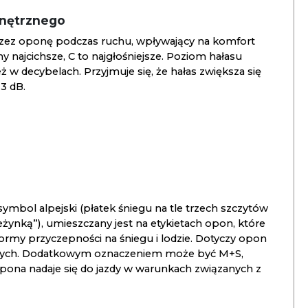
wnętrznego
zez oponę podczas ruchu, wpływający na komfort
ny najcichsze, C to najgłośniejsze. Poziom hałasu
 w decybelach. Przyjmuje się, że hałas zwiększa się
3 dB.
ymbol alpejski (płatek śniegu na tle trzech szczytów
ieżynką”), umieszczany jest na etykietach opon, które
ormy przyczepności na śniegu i lodzie. Dotyczy opon
znych. Dodatkowym oznaczeniem może być M+S,
opona nadaje się do jazdy w warunkach związanych z