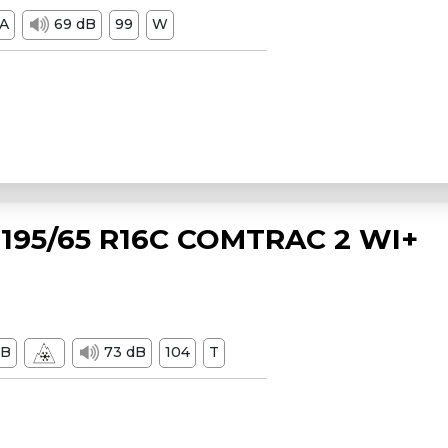
A
69 dB
99
W
195/65 R16C COMTRAC 2 WI+
B
73 dB
104
T