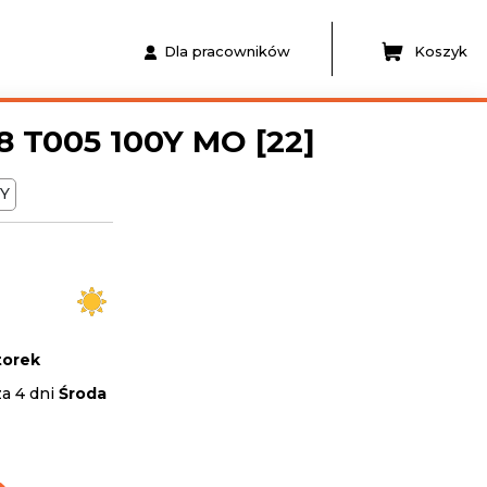
Dla pracowników
Koszyk
 T005 100Y MO [22]
Y
orek
za 4 dni
Środa