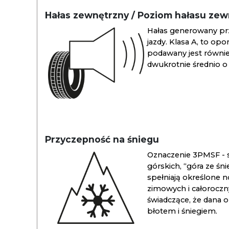
Hałas zewnętrzny / Poziom hałasu ze
Hałas generowany pr
jazdy. Klasa A, to opo
podawany jest również
dwukrotnie średnio o 
Przyczepność na śniegu
Oznaczenie 3PMSF - s
górskich, “góra ze śn
spełniają określone n
zimowych i całoroc
świadczące, że dana 
błotem i śniegiem.