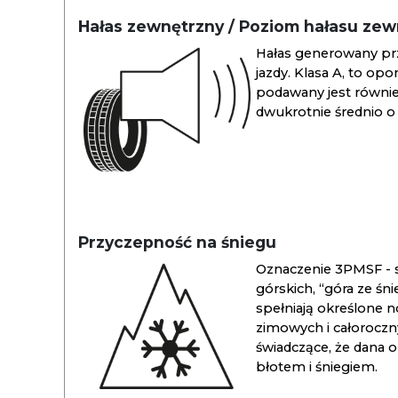
Hałas zewnętrzny / Poziom hałasu ze
Hałas generowany pr
jazdy. Klasa A, to opo
podawany jest również
dwukrotnie średnio o 
Przyczepność na śniegu
Oznaczenie 3PMSF - s
górskich, “góra ze śn
spełniają określone n
zimowych i całoroc
świadczące, że dana 
błotem i śniegiem.