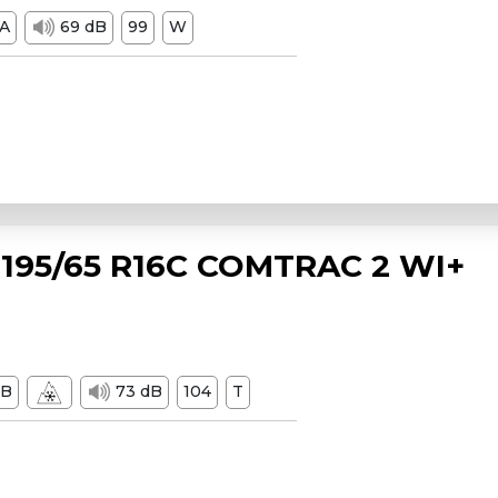
A
69 dB
99
W
195/65 R16C COMTRAC 2 WI+
B
73 dB
104
T