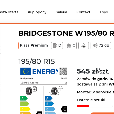
sza oferta
Kup opony
Galeria
Kontakt
Toyo
BRIDGESTONE W195/80 R
Klasa
Premium
D
C
72 dB
195/80 R15
545 zł
/szt.
Zamów do
godz. 14
dostawa za 2 dni
Wt
Montaż w serwisie 
Ostatnie sztuki