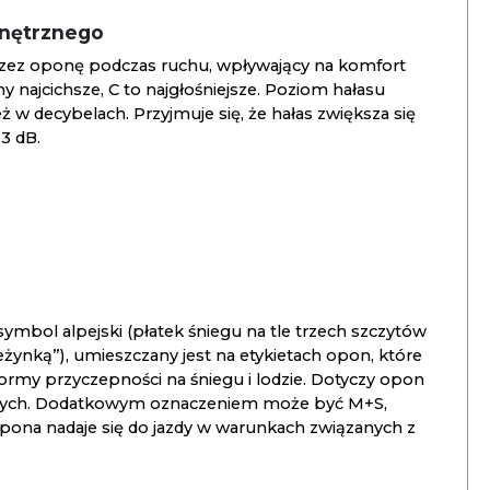
wnętrznego
zez oponę podczas ruchu, wpływający na komfort
ny najcichsze, C to najgłośniejsze. Poziom hałasu
 w decybelach. Przyjmuje się, że hałas zwiększa się
3 dB.
ymbol alpejski (płatek śniegu na tle trzech szczytów
ieżynką”), umieszczany jest na etykietach opon, które
ormy przyczepności na śniegu i lodzie. Dotyczy opon
znych. Dodatkowym oznaczeniem może być M+S,
opona nadaje się do jazdy w warunkach związanych z