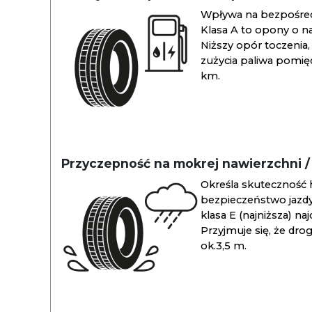
Wpływa na bezpośredn
Klasa A to opony o na
Niższy opór toczenia, 
zużycia paliwa pomiędz
km.
Przyczepność na mokrej nawierzchni 
Określa skuteczność 
bezpieczeństwo jazdy
klasa E (najniższa) na
Przyjmuje się, że dro
ok.3,5 m.