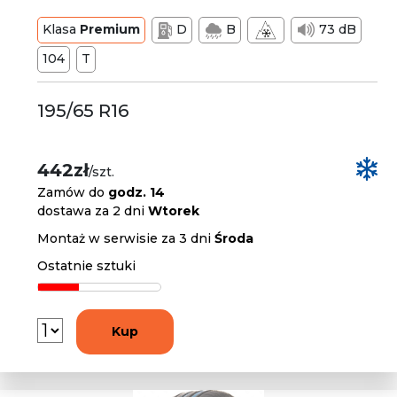
Klasa
Premium
D
B
73 dB
104
T
195/65 R16
442zł
/szt.
Zamów do
godz. 14
dostawa za 2 dni
Wtorek
Montaż w serwisie za 3 dni
Środa
Ostatnie sztuki
Kup