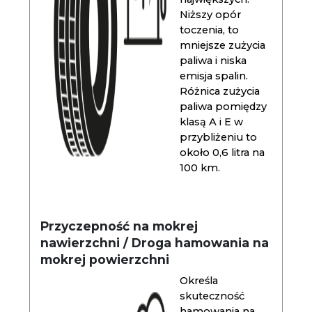
Niższy opór
toczenia, to
mniejsze zużycia
paliwa i niska
emisja spalin.
Różnica zużycia
paliwa pomiędzy
klasą A i E w
przybliżeniu to
około 0,6 litra na
100 km.
Przyczepność na mokrej
nawierzchni / Droga hamowania na
mokrej powierzchni
Określa
skuteczność
hamowania na