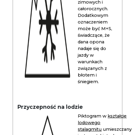
zimowych i
całorocznych.
Dodatkowym
oznaczeniem
może być M+S,
świadczące, że
dana opona
nadaje się do
jazdy w
warunkach
związanych z
błotem i
śniegiem.
Przyczepność na lodzie
Piktogram w
kształcie
lodowego
stalagmitu
umieszczany