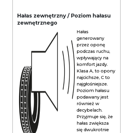
Hałas zewnętrzny / Poziom hałasu
zewnętrznego
Hałas
generowany
przez oponę
podczas ruchu,
wpływający na
komfort jazdy.
Klasa A, to opony
najcichsze, C to
najgłośniejsze.
Poziom hałasu
podawany jest
również w
decybelach.
Przyjmuje się, że
hałas zwiększa
się dwukrotnie