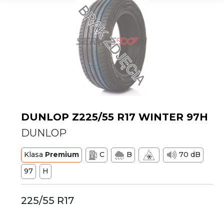
DUNLOP Z225/55 R17 WINTER 97H
DUNLOP
Klasa
Premium
C
B
70 dB
97
H
225/55 R17