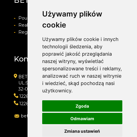
BET-POL
Używamy plików
-
Pouczenie o prawie do odstapienia od umowy
cookie
-
Realizacja zamówienia i formy płatności
-
Regulamin i Polityka prywatności
Używamy plików cookie i innych
technologii śledzenia, aby
poprawić jakość przeglądania
Kontakt
naszej witryny, wyświetlać
spersonalizowane treści i reklamy,
analizować ruch w naszej witrynie
BET-POL
UL.ŚLEDZIEJOWICE 364
i wiedzieć, skąd pochodzą nasi
32-020 WIELICZKA
użytkownicy.
122882550
122882550
Zgoda
betpol@interia.pl
Odmawiam
Zmiana ustawień