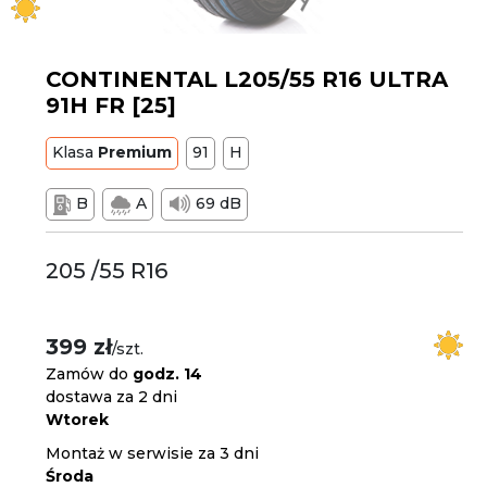
CONTINENTAL L205/55 R16 ULTRA
91H FR [25]
Klasa
Premium
91
H
B
A
69 dB
205 /55 R16
399 zł
/szt.
Zamów do
godz. 14
dostawa za 2 dni
Wtorek
Montaż w serwisie za 3 dni
Środa