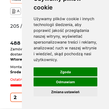
cookie
A
B
71 dB
Używamy plików cookie i innych
technologii śledzenia, aby
205 /55 R16
poprawić jakość przeglądania
naszej witryny, wyświetlać
spersonalizowane treści i reklamy,
488 zł
/szt.
analizować ruch w naszej witrynie
Zamów do
godz. 14
i wiedzieć, skąd pochodzą nasi
dostawa za 2 dni
Wtorek
użytkownicy.
Montaż w serwisie za 3 dni
Środa
Zgoda
Ostatnie 2 sztuki
Odmawiam
Zmiana ustawień
Kup