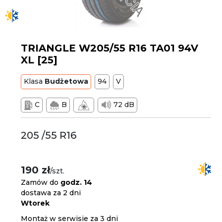
TRIANGLE W205/55 R16 TA01 94V
XL [25]
Klasa
Budżetowa
94
V
C
B
72 dB
205 /55 R16
190 zł
/szt.
Zamów do
godz. 14
dostawa za 2 dni
Wtorek
Montaż w serwisie za 3 dni