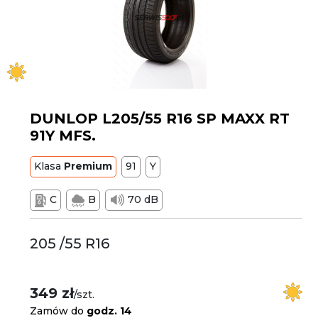
DUNLOP L205/55 R16 SP MAXX RT
91Y MFS.
Klasa
Premium
91
Y
C
B
70 dB
205 /55 R16
349 zł
/szt.
Zamów do
godz. 14