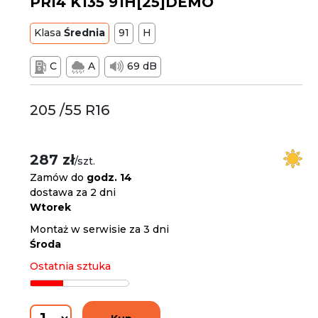
PRI4 K135 91H[25]DEMO
Klasa
Średnia
91
H
C
A
69 dB
205 /55 R16
287 zł
/szt.
Zamów do
godz. 14
dostawa za 2 dni
Wtorek
Montaż w serwisie za 3 dni
Środa
Ostatnia sztuka