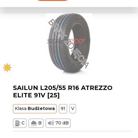
SAILUN L205/55 R16 ATREZZO
ELITE 91V [25]
Klasa
Budżetowa
91
V
C
B
70 dB