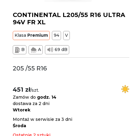
CONTINENTAL L205/55 R16 ULTRA
94V FR XL
Klasa
Premium
94
V
B
A
69 dB
205 /55 R16
451 zł
/szt.
Zamów do
godz. 14
dostawa za 2 dni
Wtorek
Montaż w serwisie za 3 dni
Środa
Ostatnie 2 sztuki