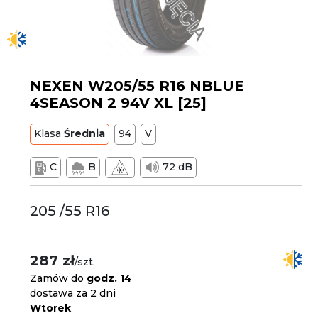
NEXEN W205/55 R16 NBLUE
4SEASON 2 94V XL [25]
Klasa
Średnia
94
V
C
B
72 dB
205 /55 R16
287 zł
/szt.
Zamów do
godz. 14
dostawa za 2 dni
Wtorek