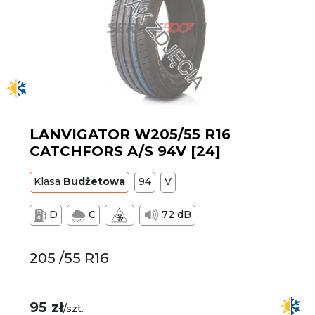
LANVIGATOR W205/55 R16
CATCHFORS A/S 94V [24]
Klasa
Budżetowa
94
V
D
C
72 dB
205 /55 R16
95 zł
/szt.