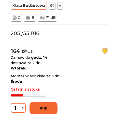
Klasa
Budżetowa
91
V
C
B
71 dB
205 /55 R16
164 zł
/szt.
Zamów do
godz. 14
dostawa za 2 dni
Wtorek
Montaż w serwisie za 3 dni
Środa
Ostatnia sztuka
Kup