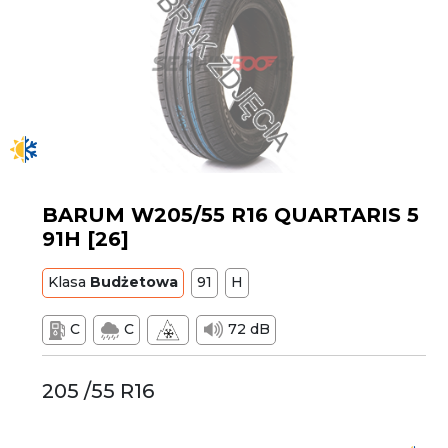
BARUM W205/55 R16 QUARTARIS 5
91H [26]
Klasa
Budżetowa
91
H
C
C
72 dB
205 /55 R16