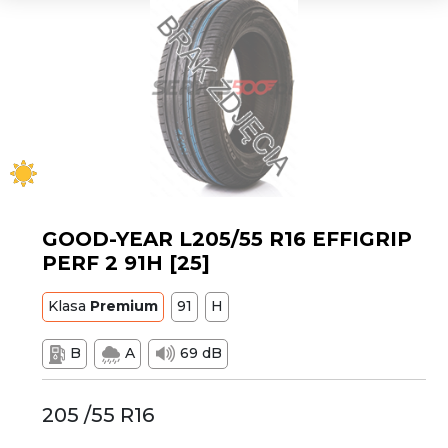
GOOD-YEAR L205/55 R16 EFFIGRIP
PERF 2 91H [25]
Klasa
Premium
91
H
B
A
69 dB
205 /55 R16