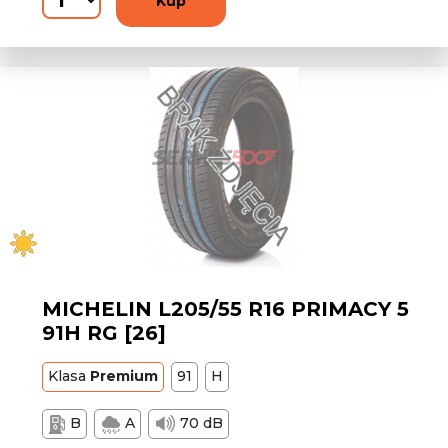
Kup
MICHELIN L205/55 R16 PRIMACY 5
91H RG [26]
Klasa
Premium
91
H
B
A
70 dB