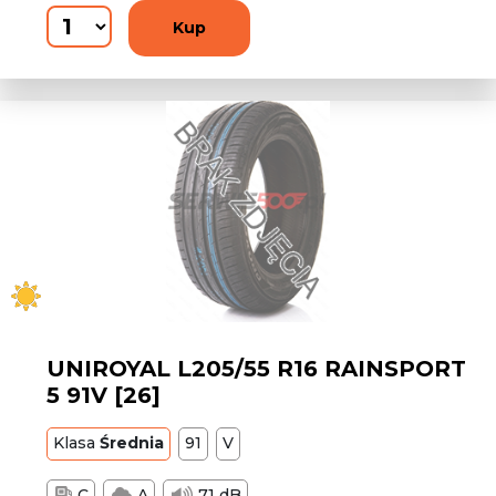
Kup
UNIROYAL L205/55 R16 RAINSPORT
5 91V [26]
Klasa
Średnia
91
V
C
A
71 dB