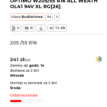
OPTIMO W205/55 R16 ALL WEATH
OL41 94V XL RG[26]
Klasa
Budżetowa
94
V
D
B
72 dB
205 /55 R16
241 zł
/szt.
Zamów do
godz. 14
dostawa za 2 dni
Wtorek
Montaż w serwisie za 3 dni
Środa
Ostatnia sztuka