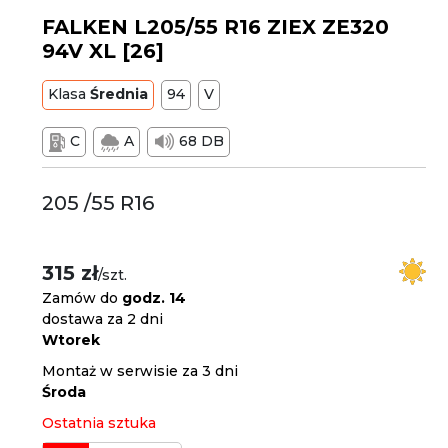
FALKEN L205/55 R16 ZIEX ZE320
94V XL [26]
Klasa
Średnia
94
V
C
A
68 DB
205 /55 R16
315 zł
/szt.
Zamów do
godz. 14
dostawa za 2 dni
Wtorek
Montaż w serwisie za 3 dni
Środa
Ostatnia sztuka