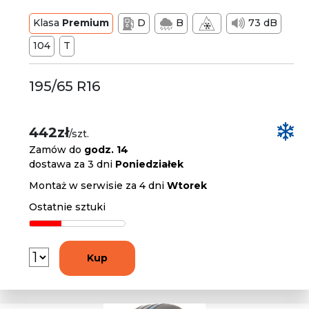
Klasa
Premium
D
B
73 dB
104
T
195/65 R16
442zł
/szt.
Zamów do
godz. 14
dostawa za 3 dni
Poniedziałek
Montaż w serwisie za 4 dni
Wtorek
Ostatnie sztuki
Kup