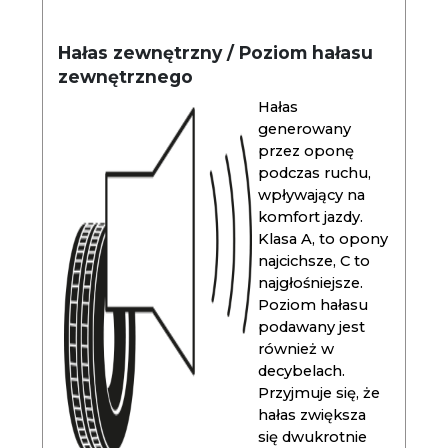
Hałas zewnętrzny / Poziom hałasu
zewnętrznego
Hałas
generowany
przez oponę
podczas ruchu,
wpływający na
komfort jazdy.
Klasa A, to opony
najcichsze, C to
najgłośniejsze.
Poziom hałasu
podawany jest
również w
decybelach.
Przyjmuje się, że
hałas zwiększa
się dwukrotnie