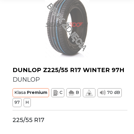
DUNLOP Z225/55 R17 WINTER 97H
DUNLOP
Klasa
Premium
C
B
70 dB
97
H
225/55 R17