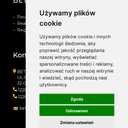
BET-POL
Używamy plików
-
Pouczenie o prawie do odstapienia od umowy
cookie
-
Realizacja zamówienia i formy płatności
-
Regulamin i Polityka prywatności
Używamy plików cookie i innych
technologii śledzenia, aby
poprawić jakość przeglądania
Kontakt
naszej witryny, wyświetlać
spersonalizowane treści i reklamy,
analizować ruch w naszej witrynie
BET-POL
UL.ŚLEDZIEJOWICE 364
i wiedzieć, skąd pochodzą nasi
32-020 WIELICZKA
użytkownicy.
122882550
122882550
Zgoda
betpol@interia.pl
Odmawiam
Zmiana ustawień