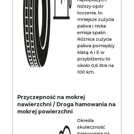
Niższy opór
toczenia, to
mniejsze zużycia
paliwa i niska
emisja spalin.
Różnica zużycia
paliwa pomiędzy
klasą A i E w
przybliżeniu to
około 0,6 litra na
100 km.
Przyczepność na mokrej
nawierzchni / Droga hamowania na
mokrej powierzchni
Określa
skuteczność
hamowania na