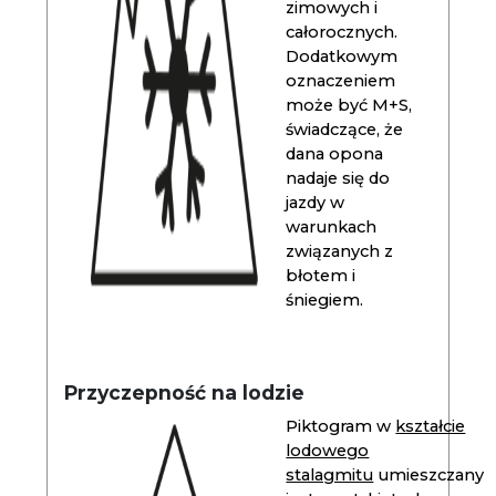
zimowych i
całorocznych.
Dodatkowym
oznaczeniem
może być M+S,
świadczące, że
dana opona
nadaje się do
jazdy w
warunkach
związanych z
błotem i
śniegiem.
Przyczepność na lodzie
Piktogram w
kształcie
lodowego
stalagmitu
umieszczany