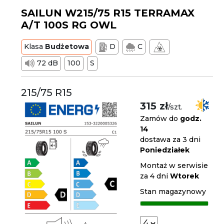
SAILUN W215/75 R15 TERRAMAX
A/T 100S RG OWL
Klasa
Budżetowa
D
C
72 dB
100
S
215/75 R15
315 zł
/szt.
Zamów do
godz.
14
dostawa za 3 dni
Poniedziałek
Montaż w serwisie
za 4 dni
Wtorek
Stan magazynowy