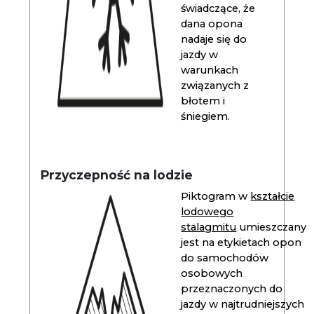
świadczące, że
dana opona
nadaje się do
jazdy w
warunkach
związanych z
błotem i
śniegiem.
Przyczepność na lodzie
Piktogram w
kształcie
lodowego
stalagmitu
umieszczany
jest na etykietach opon
do samochodów
osobowych
przeznaczonych do
jazdy w najtrudniejszych