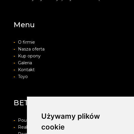
Menu
-
O firmie
-
Nasza oferta
-
Kup opony
-
Galeria
-
Kontakt
-
Toyo
BET-POL
Używamy plików
-
Pouczenie o prawie do odstapienia od umowy
cookie
-
Realizacja zamówienia i formy płatności
-
Regulamin i Polityka prywatności