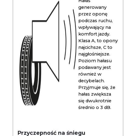
Hałas
generowany
przez oponę
podczas ruchu,
wpływający na
komfort jazdy.
Klasa A, to opony
najcichsze, C to
najgłośniejsze.
Poziom hałasu
podawany jest
również w
decybelach.
Przyjmuje się, że
hałas zwiększa
się dwukrotnie
średnio o 3 dB.
Przyczepność na śniegu