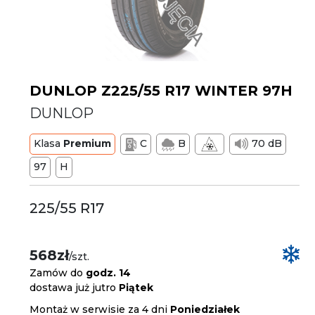
DUNLOP Z225/55 R17 WINTER 97H
DUNLOP
Klasa
Premium
C
B
70 dB
97
H
225/55 R17
568zł
/szt.
Zamów do
godz. 14
dostawa już jutro
Piątek
Montaż w serwisie za 4 dni
Poniedziałek