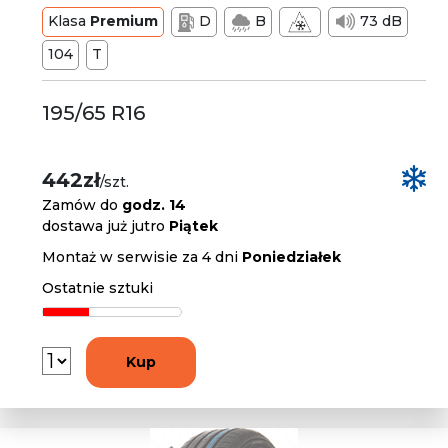
Klasa
Premium
D
B
73 dB
104
T
195/65 R16
442zł
/szt.
Zamów do
godz. 14
dostawa już jutro
Piątek
Montaż w serwisie za 4 dni
Poniedziałek
Ostatnie sztuki
Kup