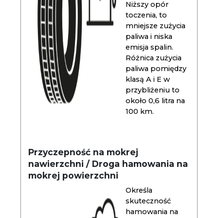
Niższy opór
toczenia, to
mniejsze zużycia
paliwa i niska
emisja spalin.
Różnica zużycia
paliwa pomiędzy
klasą A i E w
przybliżeniu to
około 0,6 litra na
100 km.
Przyczepność na mokrej
nawierzchni / Droga hamowania na
mokrej powierzchni
Określa
skuteczność
hamowania na