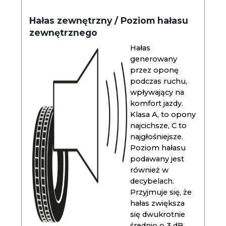
Hałas zewnętrzny / Poziom hałasu
zewnętrznego
Hałas
generowany
przez oponę
podczas ruchu,
wpływający na
komfort jazdy.
Klasa A, to opony
najcichsze, C to
najgłośniejsze.
Poziom hałasu
podawany jest
również w
decybelach.
Przyjmuje się, że
hałas zwiększa
się dwukrotnie
średnio o 3 dB.