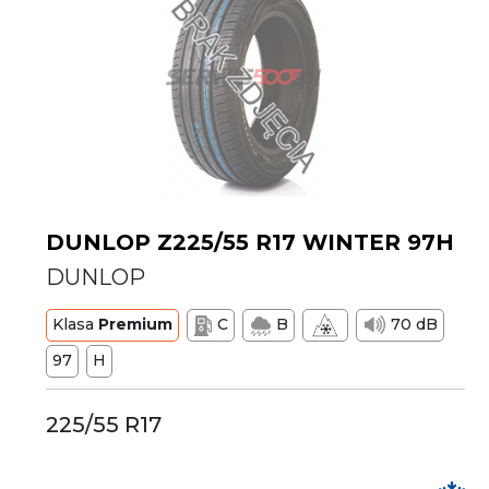
DUNLOP Z225/55 R17 WINTER 97H
DUNLOP
Klasa
Premium
C
B
70 dB
97
H
225/55 R17