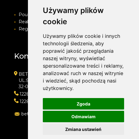
Używamy plików
-
Pouczenie o prawie do odstapienia od umowy
cookie
-
Realizacja zamówienia i formy płatności
-
Regulamin i Polityka prywatności
Używamy plików cookie i innych
technologii śledzenia, aby
poprawić jakość przeglądania
Kontakt
naszej witryny, wyświetlać
spersonalizowane treści i reklamy,
analizować ruch w naszej witrynie
BET-POL
UL.ŚLEDZIEJOWICE 364
i wiedzieć, skąd pochodzą nasi
32-020 WIELICZKA
użytkownicy.
122882550
122882550
Zgoda
betpol@interia.pl
Odmawiam
Zmiana ustawień