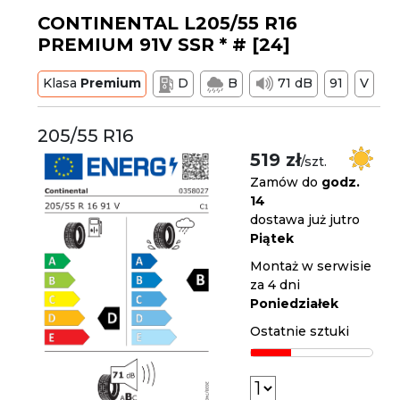
CONTINENTAL L205/55 R16
PREMIUM 91V SSR * # [24]
Klasa
Premium
D
B
71 dB
91
V
205/55 R16
519 zł
/szt.
Zamów do
godz.
14
dostawa już jutro
Piątek
Montaż w serwisie
za 4 dni
Poniedziałek
Ostatnie sztuki