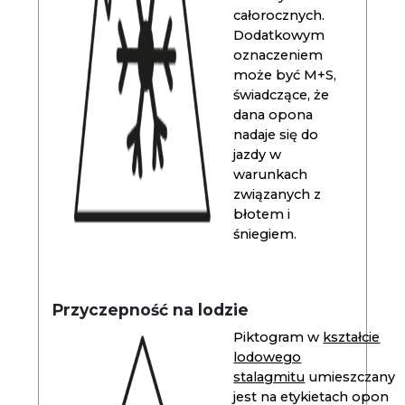
całorocznych.
Dodatkowym
oznaczeniem
może być M+S,
świadczące, że
dana opona
nadaje się do
jazdy w
warunkach
związanych z
błotem i
śniegiem.
Przyczepność na lodzie
Piktogram w
kształcie
lodowego
stalagmitu
umieszczany
jest na etykietach opon