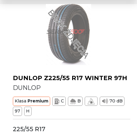
DUNLOP Z225/55 R17 WINTER 97H
DUNLOP
Klasa
Premium
C
B
70 dB
97
H
225/55 R17