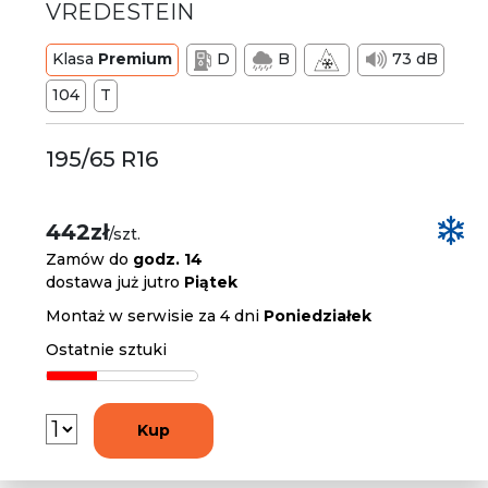
VREDESTEIN
Klasa
Premium
D
B
73 dB
104
T
195/65 R16
442zł
/szt.
Zamów do
godz. 14
dostawa już jutro
Piątek
Montaż w serwisie za 4 dni
Poniedziałek
Ostatnie sztuki
Kup