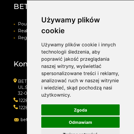
BET-POL
Używamy plików
-
Pouczenie o prawie do odstapienia od umowy
cookie
-
Realizacja zamówienia i formy płatności
-
Regulamin i Polityka prywatności
Używamy plików cookie i innych
technologii śledzenia, aby
poprawić jakość przeglądania
Kontakt
naszej witryny, wyświetlać
spersonalizowane treści i reklamy,
analizować ruch w naszej witrynie
BET-POL
UL.ŚLEDZIEJOWICE 364
i wiedzieć, skąd pochodzą nasi
32-020 WIELICZKA
użytkownicy.
122882550
122882550
Zgoda
betpol@interia.pl
Odmawiam