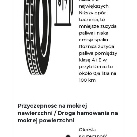
największych.
Niższy opór
toczenia, to
mniejsze zużycia
paliwa i niska
emisja spalin.
Różnica zużycia
paliwa pomiędzy
klasą A i E w
przybliżeniu to
około 0,6 litra na
100 km.
Przyczepność na mokrej
nawierzchni / Droga hamowania na
mokrej powierzchni
Określa
skuteczność