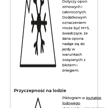
Dotyczy opon
zimowych i
całorocznych.
Dodatkowym
oznaczeniem
może być M+S,
świadczące, że
dana opona
nadaje się do
jazdy w
warunkach
związanych z
błotem i
śniegiem.
Przyczepność na lodzie
Piktogram w
kształcie
lodowego