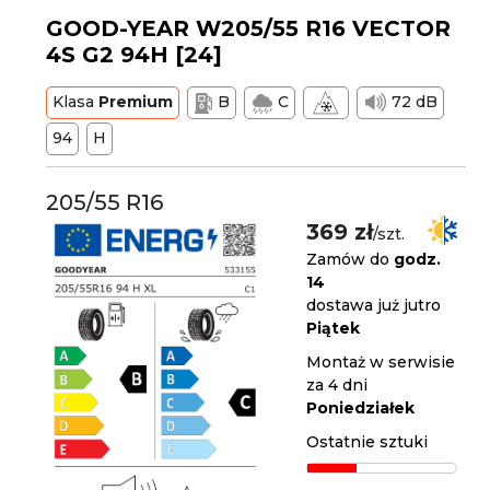
GOOD-YEAR W205/55 R16 VECTOR
4S G2 94H [24]
Klasa
Premium
B
C
72 dB
94
H
205/55 R16
369 zł
/szt.
Zamów do
godz.
14
dostawa już jutro
Piątek
Montaż w serwisie
za 4 dni
Poniedziałek
Ostatnie sztuki