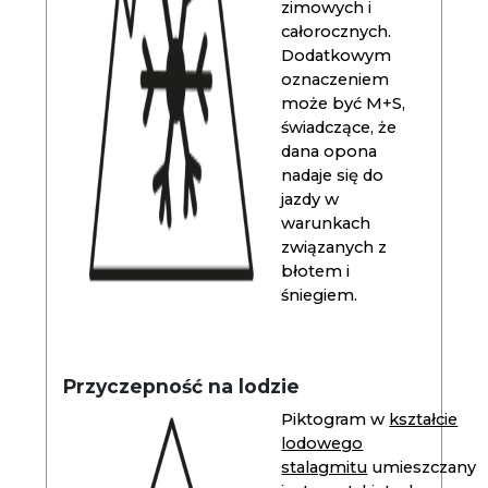
zimowych i
całorocznych.
Dodatkowym
oznaczeniem
może być M+S,
świadczące, że
dana opona
nadaje się do
jazdy w
warunkach
związanych z
błotem i
śniegiem.
Przyczepność na lodzie
Piktogram w
kształcie
lodowego
stalagmitu
umieszczany