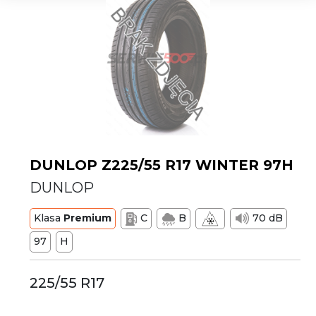
DUNLOP Z225/55 R17 WINTER 97H
DUNLOP
Klasa
Premium
C
B
70 dB
97
H
225/55 R17