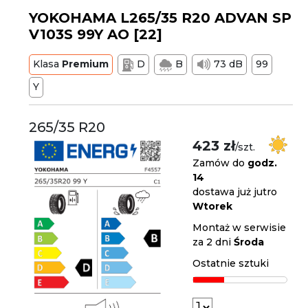
YOKOHAMA L265/35 R20 ADVAN SP
V103S 99Y AO [22]
Klasa
Premium
D
B
73 dB
99
Y
265/35 R20
423 zł
/szt.
Zamów do
godz.
14
dostawa już jutro
Wtorek
Montaż w serwisie
za 2 dni
Środa
Ostatnie sztuki