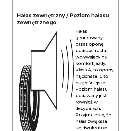
Hałas zewnętrzny / Poziom hałasu
zewnętrznego
Hałas
generowany
przez oponę
podczas ruchu,
wpływający na
komfort jazdy.
Klasa A, to opony
najcichsze, C to
najgłośniejsze.
Poziom hałasu
podawany jest
również w
decybelach.
Przyjmuje się, że
hałas zwiększa
się dwukrotnie