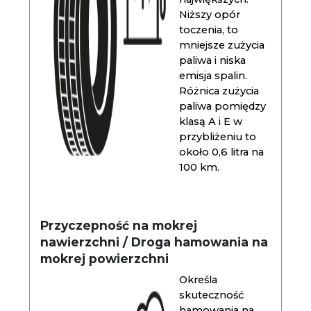
Niższy opór
toczenia, to
mniejsze zużycia
paliwa i niska
emisja spalin.
Różnica zużycia
paliwa pomiędzy
klasą A i E w
przybliżeniu to
około 0,6 litra na
100 km.
Przyczepność na mokrej
nawierzchni / Droga hamowania na
mokrej powierzchni
Określa
skuteczność
hamowania na