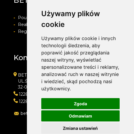
BET-POL
Używamy plików
-
Pouczenie o prawie do odstapienia od umowy
cookie
-
Realizacja zamówienia i formy płatności
-
Regulamin i Polityka prywatności
Używamy plików cookie i innych
technologii śledzenia, aby
poprawić jakość przeglądania
Kontakt
naszej witryny, wyświetlać
spersonalizowane treści i reklamy,
analizować ruch w naszej witrynie
BET-POL
UL.ŚLEDZIEJOWICE 364
i wiedzieć, skąd pochodzą nasi
32-020 WIELICZKA
użytkownicy.
122882550
122882550
Zgoda
betpol@interia.pl
Odmawiam
Zmiana ustawień