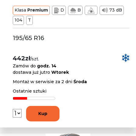
Klasa
Premium
D
B
73 dB
104
T
195/65 R16
442zł
/szt.
Zamów do
godz. 14
dostawa już jutro
Wtorek
Montaż w serwisie za 2 dni
Środa
Ostatnie sztuki
Kup