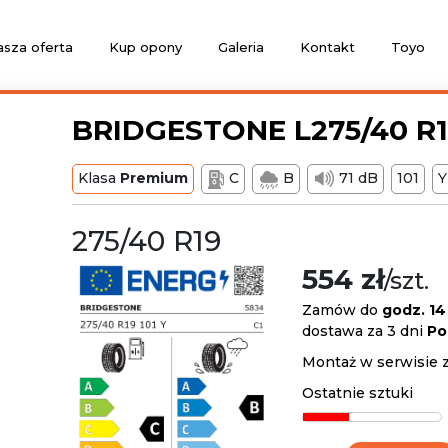
sza oferta
Kup opony
Galeria
Kontakt
Toyo
BRIDGESTONE L275/40 R19
Klasa
Premium
C
B
71 dB
101
Y
275/40 R19
554 zł
/szt.
Zamów do
godz. 14
dostawa za 3 dni
Po
Montaż w serwisie 
Ostatnie sztuki