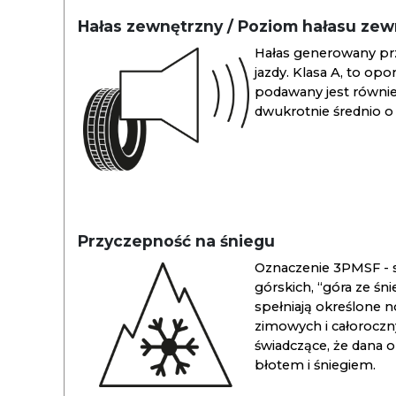
Hałas zewnętrzny / Poziom hałasu ze
Hałas generowany pr
jazdy. Klasa A, to opo
podawany jest również
dwukrotnie średnio o 
Przyczepność na śniegu
Oznaczenie 3PMSF - s
górskich, “góra ze śn
spełniają określone n
zimowych i całoroc
świadczące, że dana 
błotem i śniegiem.