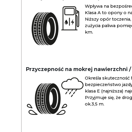
Wpływa na bezpośredn
Klasa A to opony o na
Niższy opór toczenia, 
zużycia paliwa pomiędz
km.
Przyczepność na mokrej nawierzchni 
Określa skuteczność 
bezpieczeństwo jazdy
klasa E (najniższa) na
Przyjmuje się, że dro
ok.3,5 m.