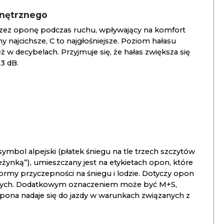
wnętrznego
zez oponę podczas ruchu, wpływający na komfort
ny najcichsze, C to najgłośniejsze. Poziom hałasu
 w decybelach. Przyjmuje się, że hałas zwiększa się
3 dB.
ymbol alpejski (płatek śniegu na tle trzech szczytów
ieżynką”), umieszczany jest na etykietach opon, które
ormy przyczepności na śniegu i lodzie. Dotyczy opon
znych. Dodatkowym oznaczeniem może być M+S,
opona nadaje się do jazdy w warunkach związanych z