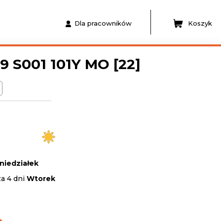
Dla pracowników
Koszyk
 S001 101Y MO [22]
niedziałek
za 4 dni
Wtorek