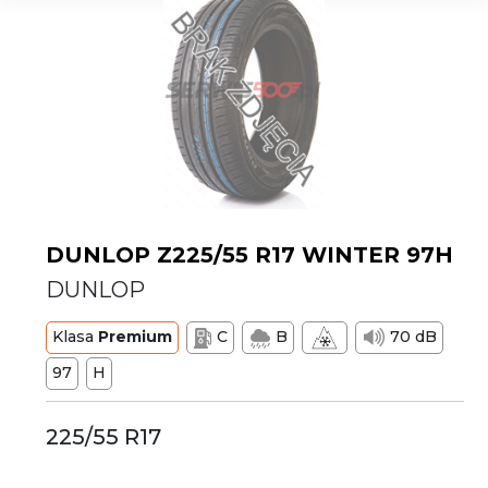
DUNLOP Z225/55 R17 WINTER 97H
DUNLOP
Klasa
Premium
C
B
70 dB
97
H
225/55 R17