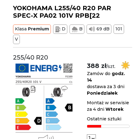
YOKOHAMA L255/40 R20 PAR
SPEC-X PA02 101V RPB[22
Klasa
Premium
D
B
69 dB
101
V
255/40 R20
388 zł
/szt.
Zamów do
godz.
14
dostawa za 3 dni
Poniedziałek
Montaż w serwisie
za 4 dni
Wtorek
Ostatnie sztuki