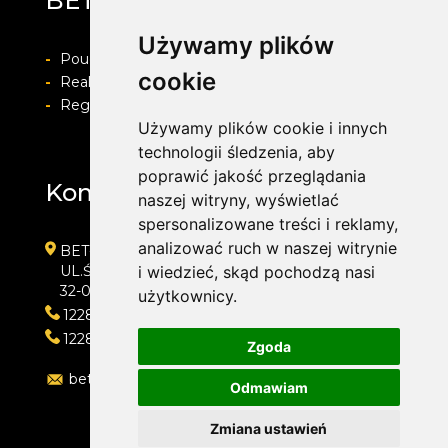
BET-POL
Używamy plików
-
Pouczenie o prawie do odstapienia od umowy
cookie
-
Realizacja zamówienia i formy płatności
-
Regulamin i Polityka prywatności
Używamy plików cookie i innych
technologii śledzenia, aby
poprawić jakość przeglądania
Kontakt
naszej witryny, wyświetlać
spersonalizowane treści i reklamy,
analizować ruch w naszej witrynie
BET-POL
UL.ŚLEDZIEJOWICE 364
i wiedzieć, skąd pochodzą nasi
32-020 WIELICZKA
użytkownicy.
122882550
122882550
Zgoda
betpol@interia.pl
Odmawiam
Zmiana ustawień