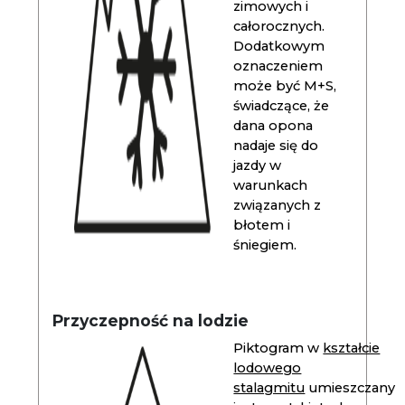
zimowych i
całorocznych.
Dodatkowym
oznaczeniem
może być M+S,
świadczące, że
dana opona
nadaje się do
jazdy w
warunkach
związanych z
błotem i
śniegiem.
Przyczepność na lodzie
Piktogram w
kształcie
lodowego
stalagmitu
umieszczany