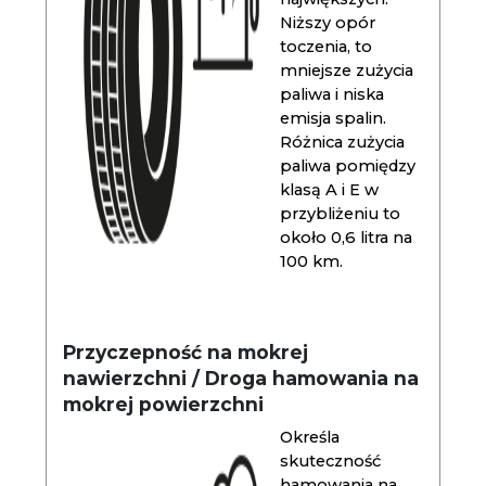
Niższy opór
toczenia, to
mniejsze zużycia
paliwa i niska
emisja spalin.
Różnica zużycia
paliwa pomiędzy
klasą A i E w
przybliżeniu to
około 0,6 litra na
100 km.
Przyczepność na mokrej
nawierzchni / Droga hamowania na
mokrej powierzchni
Określa
skuteczność
hamowania na