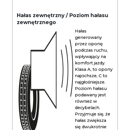
Hałas zewnętrzny / Poziom hałasu
zewnętrznego
Hałas
generowany
przez oponę
podczas ruchu,
wpływający na
komfort jazdy.
Klasa A, to opony
najcichsze, C to
najgłośniejsze.
Poziom hałasu
podawany jest
również w
decybelach.
Przyjmuje się, że
hałas zwiększa
się dwukrotnie