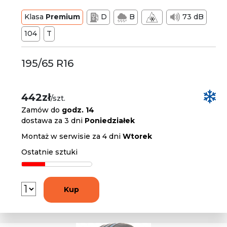
Klasa
Premium
D
B
73 dB
104
T
195/65 R16
442zł
/szt.
Zamów do
godz. 14
dostawa za 3 dni
Poniedziałek
Montaż w serwisie za 4 dni
Wtorek
Ostatnie sztuki
Kup