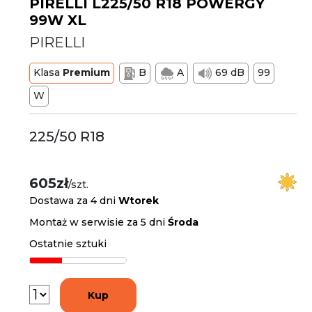
PIRELLI L225/50 R18 POWERGY
99W XL
PIRELLI
Klasa
Premium
B
A
69 dB
99
W
225/50 R18
605zł
/szt.
Dostawa za 4 dni
Wtorek
Montaż w serwisie za 5 dni
Środa
Ostatnie sztuki
Kup