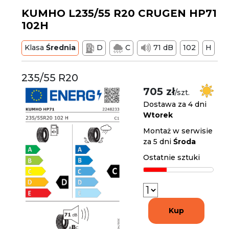
KUMHO L235/55 R20 CRUGEN HP71
102H
Klasa
Średnia
D
C
71 dB
102
H
235/55 R20
705 zł
/szt.
Dostawa za 4 dni
Wtorek
Montaż w serwisie
za 5 dni
Środa
Ostatnie sztuki
Kup