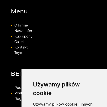
Menu
-
O firmie
-
Nasza oferta
-
Kup opony
-
Galeria
-
Kontakt
-
Toyo
BET-POL
Używamy plików
-
Pouczenie o prawie do odstapienia od umowy
cookie
-
Realizacja zamówienia i formy płatności
-
Regulamin i Polityka prywatności
Używamy plików cookie i innych