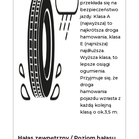
przekłada się na
bezpieczeństwo
jazdy. Klasa A
(najwyższa) to
najkrótsza droga
hamowania, klasa
E (najniższa)
najdłuższa.
Wyższa klasa, to
lepsze osiągi
ogumienia.
Przyjmuje się, że
droga
hamowania
pojazdu wzrasta z
każdą kolejną
klasą o ok.3,5 m.
Hałas zewnętrzny / Poziom hałasu