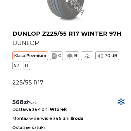
DUNLOP Z225/55 R17 WINTER 97H
DUNLOP
Klasa
Premium
C
B
70 dB
97
H
225/55 R17
568zł
/szt.
Dostawa za 4 dni
Wtorek
Montaż w serwisie za 5 dni
Środa
Ostatnie sztuki