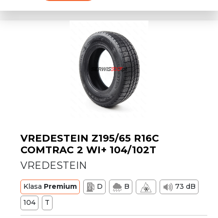
VREDESTEIN Z195/65 R16C
COMTRAC 2 WI+ 104/102T
VREDESTEIN
Klasa
Premium
D
B
73 dB
104
T