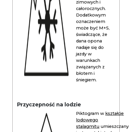
zimowych i
całorocznych.
Dodatkowym
oznaczeniem
może być M+S,
świadczące, że
dana opona
nadaje się do
jazdy w
warunkach
związanych z
błotem i
śniegiem.
Przyczepność na lodzie
Piktogram w
kształcie
lodowego
stalagmitu
umieszczany