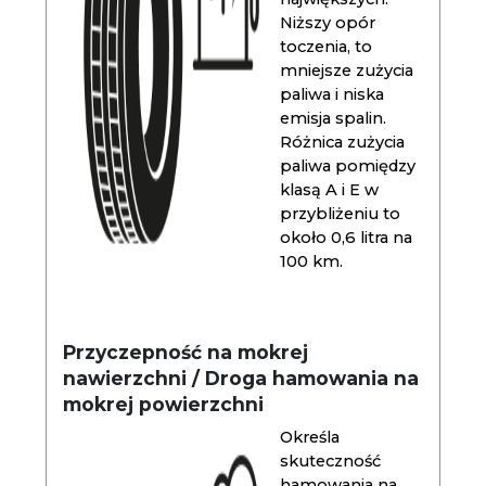
Niższy opór
toczenia, to
mniejsze zużycia
paliwa i niska
emisja spalin.
Różnica zużycia
paliwa pomiędzy
klasą A i E w
przybliżeniu to
około 0,6 litra na
100 km.
Przyczepność na mokrej
nawierzchni / Droga hamowania na
mokrej powierzchni
Określa
skuteczność
hamowania na