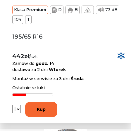
Klasa
Premium
D
B
73 dB
104
T
195/65 R16
442zł
/szt.
Zamów do
godz. 14
dostawa za 2 dni
Wtorek
Montaż w serwisie za 3 dni
Środa
Ostatnie sztuki
Kup