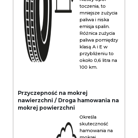
toczenia, to
mniejsze zużycia
paliwa i niska
emisja spalin.
Różnica zużycia
paliwa pomiędzy
klasą A i E w
przybliżeniu to
około 0,6 litra na
100 km.
Przyczepność na mokrej
nawierzchni / Droga hamowania na
mokrej powierzchni
Określa
skuteczność
hamowania na
mokrej