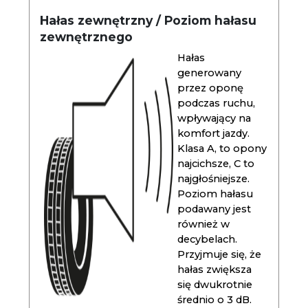
Hałas zewnętrzny / Poziom hałasu
zewnętrznego
Hałas
generowany
przez oponę
podczas ruchu,
wpływający na
komfort jazdy.
Klasa A, to opony
najcichsze, C to
najgłośniejsze.
Poziom hałasu
podawany jest
również w
decybelach.
Przyjmuje się, że
hałas zwiększa
się dwukrotnie
średnio o 3 dB.