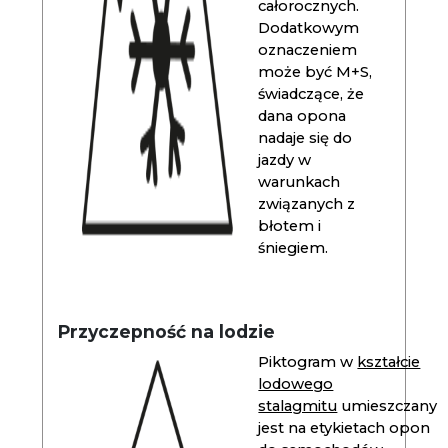
całorocznych.
Dodatkowym
oznaczeniem
może być M+S,
świadczące, że
dana opona
nadaje się do
jazdy w
warunkach
związanych z
błotem i
śniegiem.
Przyczepność na lodzie
Piktogram w
kształcie
lodowego
stalagmitu
umieszczany
jest na etykietach opon