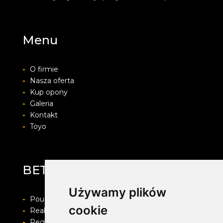
Menu
-
O firmie
-
Nasza oferta
-
Kup opony
-
Galeria
-
Kontakt
-
Toyo
BET-POL
Używamy plików
-
Pouczenie o prawie do odstapienia od umowy
cookie
-
Realizacja zamówienia i formy płatności
-
Regulamin i Polityka prywatności