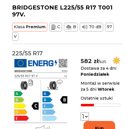
BRIDGESTONE L225/55 R17 T001
97V.
Klasa
Premium
C
B
70 dB
97
V
225/55 R17
582 zł
/szt.
Dostawa za 4 dni
Poniedziałek
Montaż w serwisie
za 5 dni
Wtorek
Ostatnie sztuki
Kup