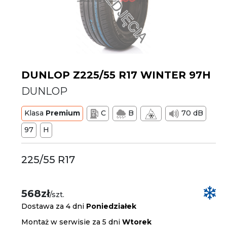
DUNLOP Z225/55 R17 WINTER 97H
DUNLOP
Klasa
Premium
C
B
70 dB
97
H
225/55 R17
568zł
/szt.
Dostawa za 4 dni
Poniedziałek
Montaż w serwisie za 5 dni
Wtorek