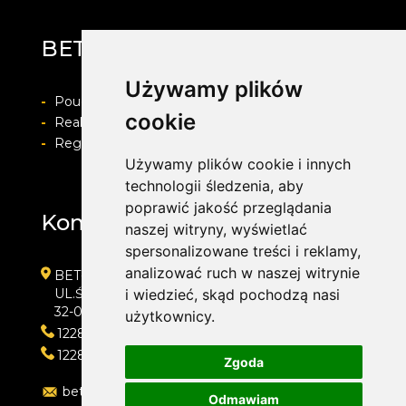
BET-POL
Używamy plików
-
Pouczenie o prawie do odstapienia od umowy
cookie
-
Realizacja zamówienia i formy płatności
-
Regulamin i Polityka prywatności
Używamy plików cookie i innych
technologii śledzenia, aby
poprawić jakość przeglądania
Kontakt
naszej witryny, wyświetlać
spersonalizowane treści i reklamy,
analizować ruch w naszej witrynie
BET-POL
UL.ŚLEDZIEJOWICE 364
i wiedzieć, skąd pochodzą nasi
32-020 WIELICZKA
użytkownicy.
122882550
122882550
Zgoda
betpol@interia.pl
Odmawiam