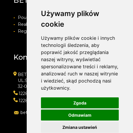
BET-POL
Używamy plików
-
Pouczenie o prawie do odstapienia od umowy
cookie
-
Realizacja zamówienia i formy płatności
-
Regulamin i Polityka prywatności
Używamy plików cookie i innych
technologii śledzenia, aby
poprawić jakość przeglądania
Kontakt
naszej witryny, wyświetlać
spersonalizowane treści i reklamy,
analizować ruch w naszej witrynie
BET-POL
UL.ŚLEDZIEJOWICE 364
i wiedzieć, skąd pochodzą nasi
32-020 WIELICZKA
użytkownicy.
122882550
122882550
Zgoda
betpol@interia.pl
Odmawiam
Zmiana ustawień