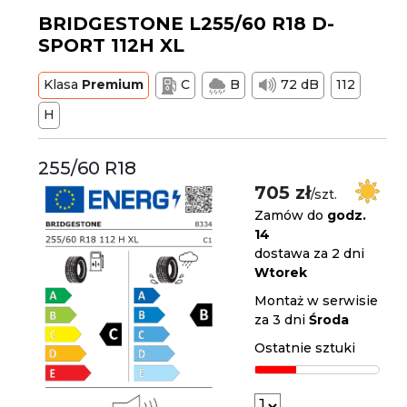
BRIDGESTONE L255/60 R18 D-
SPORT 112H XL
Klasa
Premium
C
B
72 dB
112
H
255/60 R18
705 zł
/szt.
Zamów do
godz.
14
dostawa za 2 dni
Wtorek
Montaż w serwisie
za 3 dni
Środa
Ostatnie sztuki