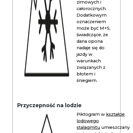
zimowych i
całorocznych.
Dodatkowym
oznaczeniem
może być M+S,
świadczące, że
dana opona
nadaje się do
jazdy w
warunkach
związanych z
błotem i
śniegiem.
Przyczepność na lodzie
Piktogram w
kształcie
lodowego
stalagmitu
umieszczany