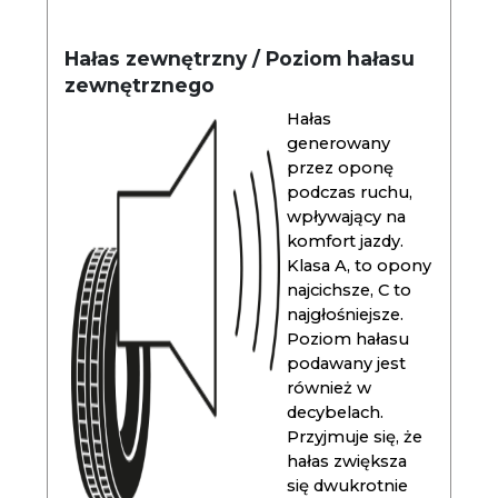
Hałas zewnętrzny / Poziom hałasu
zewnętrznego
Hałas
generowany
przez oponę
podczas ruchu,
wpływający na
komfort jazdy.
Klasa A, to opony
najcichsze, C to
najgłośniejsze.
Poziom hałasu
podawany jest
również w
decybelach.
Przyjmuje się, że
hałas zwiększa
się dwukrotnie