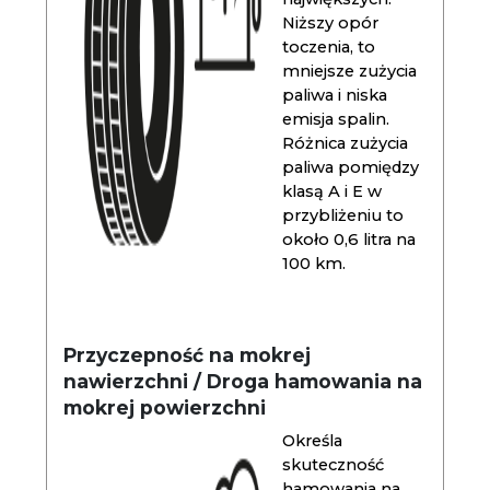
Niższy opór
toczenia, to
mniejsze zużycia
paliwa i niska
emisja spalin.
Różnica zużycia
paliwa pomiędzy
klasą A i E w
przybliżeniu to
około 0,6 litra na
100 km.
Przyczepność na mokrej
nawierzchni / Droga hamowania na
mokrej powierzchni
Określa
skuteczność
hamowania na