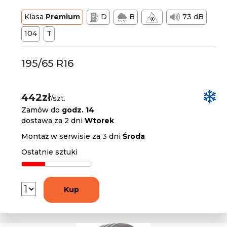
Klasa
Premium
D
B
73 dB
104
T
195/65 R16
442zł
/szt.
Zamów do
godz. 14
dostawa za 2 dni
Wtorek
Montaż w serwisie za 3 dni
Środa
Ostatnie sztuki
Kup