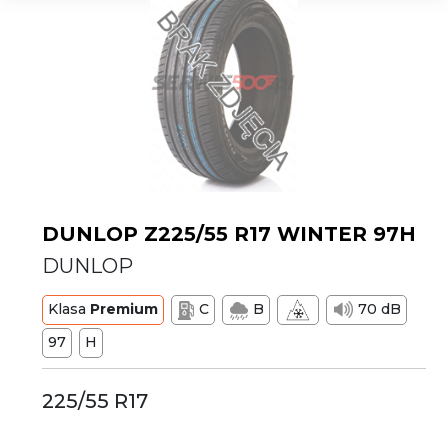
DUNLOP Z225/55 R17 WINTER 97H
DUNLOP
Klasa
Premium
C
B
70 dB
97
H
225/55 R17