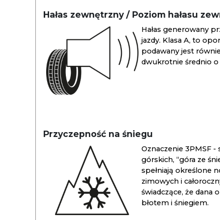
Hałas zewnętrzny / Poziom hałasu ze
Hałas generowany pr
jazdy. Klasa A, to opo
podawany jest również
dwukrotnie średnio o 
Przyczepność na śniegu
Oznaczenie 3PMSF - s
górskich, “góra ze śn
spełniają określone n
zimowych i całoroc
świadczące, że dana 
błotem i śniegiem.