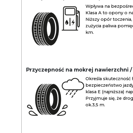
Wpływa na bezpośredn
Klasa A to opony o na
Niższy opór toczenia, 
zużycia paliwa pomiędz
km.
Przyczepność na mokrej nawierzchni 
Określa skuteczność 
bezpieczeństwo jazdy
klasa E (najniższa) na
Przyjmuje się, że dro
ok.3,5 m.