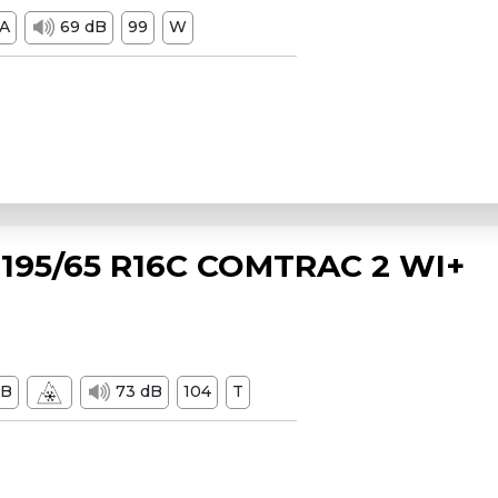
A
69 dB
99
W
195/65 R16C COMTRAC 2 WI+
B
73 dB
104
T