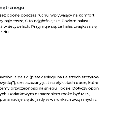
wnętrznego
zez oponę podczas ruchu, wpływający na komfort
ny najcichsze, C to najgłośniejsze. Poziom hałasu
 w decybelach. Przyjmuje się, że hałas zwiększa się
3 dB.
ymbol alpejski (płatek śniegu na tle trzech szczytów
ieżynką”), umieszczany jest na etykietach opon, które
ormy przyczepności na śniegu i lodzie. Dotyczy opon
znych. Dodatkowym oznaczeniem może być M+S,
opona nadaje się do jazdy w warunkach związanych z