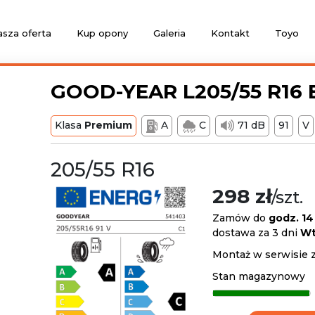
sza oferta
Kup opony
Galeria
Kontakt
Toyo
GOOD-YEAR L205/55 R16 E
Klasa
Premium
A
C
71 dB
91
V
205/55 R16
298 zł
/szt.
Zamów do
godz. 14
dostawa za 3 dni
Wt
Montaż w serwisie 
Stan magazynowy