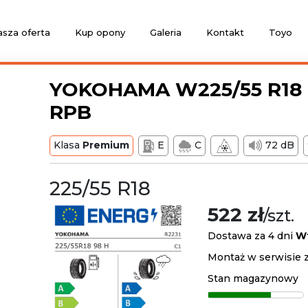
sza oferta
Kup opony
Galeria
Kontakt
Toyo
YOKOHAMA W225/55 R18 
RPB
Klasa
Premium
E
C
72 dB
225/55 R18
522 zł
/szt.
Dostawa za 4 dni
W
Montaż w serwisie z
Stan magazynowy