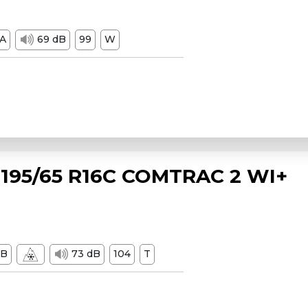
A
69 dB
99
W
195/65 R16C COMTRAC 2 WI+
B
73 dB
104
T