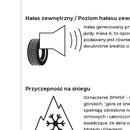
Hałas zewnętrzny / Poziom hałasu ze
Hałas generowany pr
jazdy. Klasa A, to opo
podawany jest również
dwukrotnie średnio o 
Przyczepność na śniegu
Oznaczenie 3PMSF - s
górskich, “góra ze śn
spełniają określone n
zimowych i całoroc
świadczące, że dana 
błotem i śniegiem.