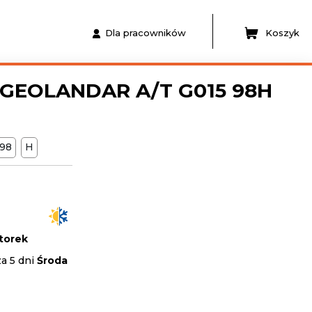
Dla pracowników
Koszyk
GEOLANDAR A/T G015 98H
98
H
torek
a 5 dni
Środa