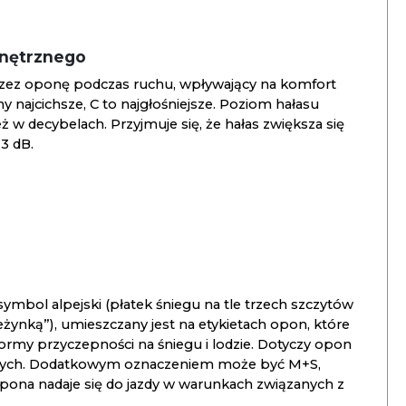
wnętrznego
zez oponę podczas ruchu, wpływający na komfort
ny najcichsze, C to najgłośniejsze. Poziom hałasu
 w decybelach. Przyjmuje się, że hałas zwiększa się
3 dB.
ymbol alpejski (płatek śniegu na tle trzech szczytów
ieżynką”), umieszczany jest na etykietach opon, które
ormy przyczepności na śniegu i lodzie. Dotyczy opon
znych. Dodatkowym oznaczeniem może być M+S,
opona nadaje się do jazdy w warunkach związanych z