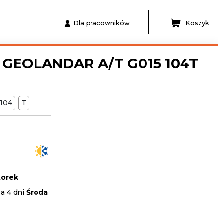
Dla pracowników
Koszyk
GEOLANDAR A/T G015 104T
104
T
orek
za 4 dni
Środa