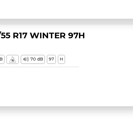
55 R17 WINTER 97H
B
70 dB
97
H