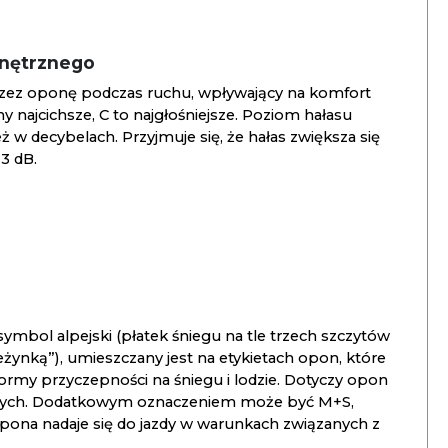
wnętrznego
zez oponę podczas ruchu, wpływający na komfort
ny najcichsze, C to najgłośniejsze. Poziom hałasu
 w decybelach. Przyjmuje się, że hałas zwiększa się
3 dB.
ymbol alpejski (płatek śniegu na tle trzech szczytów
ieżynką”), umieszczany jest na etykietach opon, które
ormy przyczepności na śniegu i lodzie. Dotyczy opon
znych. Dodatkowym oznaczeniem może być M+S,
opona nadaje się do jazdy w warunkach związanych z