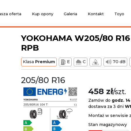
sza oferta
Kup opony
Galeria
Kontakt
Toyo
YOKOHAMA W205/80 R16 
RPB
Klasa
Premium
E
C
70 dB
205/80 R16
458 zł
/szt.
Zamów do
godz. 14
dostawa za 3 dni
Wt
Montaż w serwisie 
Stan magazynowy