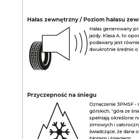
Hałas zewnętrzny / Poziom hałasu ze
Hałas generowany pr
jazdy. Klasa A, to opo
podawany jest również
dwukrotnie średnio o 
Przyczepność na śniegu
Oznaczenie 3PMSF - s
górskich, “góra ze śn
spełniają określone n
zimowych i całoroc
świadczące, że dana 
błotem i śniegiem.