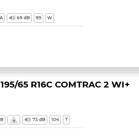
A
69 dB
99
W
195/65 R16C COMTRAC 2 WI+
B
73 dB
104
T