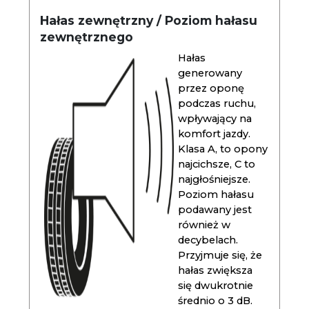
Hałas zewnętrzny / Poziom hałasu
zewnętrznego
Hałas
generowany
przez oponę
podczas ruchu,
wpływający na
komfort jazdy.
Klasa A, to opony
najcichsze, C to
najgłośniejsze.
Poziom hałasu
podawany jest
również w
decybelach.
Przyjmuje się, że
hałas zwiększa
się dwukrotnie
średnio o 3 dB.