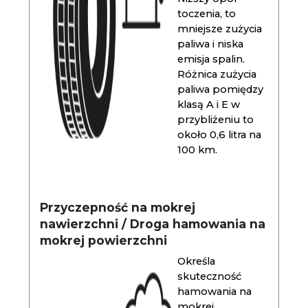
toczenia, to
mniejsze zużycia
paliwa i niska
emisja spalin.
Różnica zużycia
paliwa pomiędzy
klasą A i E w
przybliżeniu to
około 0,6 litra na
100 km.
Przyczepność na mokrej
nawierzchni / Droga hamowania na
mokrej powierzchni
Określa
skuteczność
hamowania na
mokrej