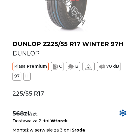
DUNLOP Z225/55 R17 WINTER 97H
DUNLOP
Klasa
Premium
C
B
70 dB
97
H
225/55 R17
568zł
/szt.
Dostawa za 2 dni
Wtorek
Montaż w serwisie za 3 dni
Środa