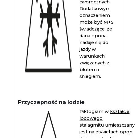
całorocznych.
Dodatkowym
oznaczeniem
może być M+S,
świadczące, że
dana opona
nadaje się do
jazdy w
warunkach
związanych z
błotem i
śniegiem.
Przyczepność na lodzie
Piktogram w
kształcie
lodowego
stalagmitu
umieszczany
jest na etykietach opon