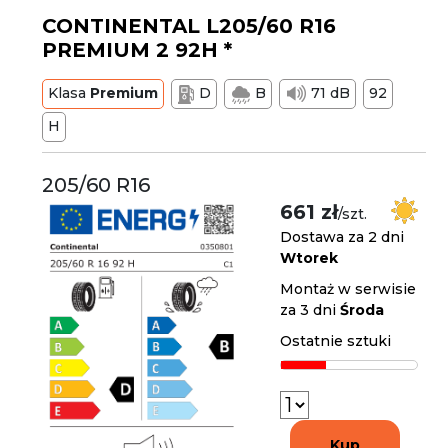
CONTINENTAL L205/60 R16
PREMIUM 2 92H *
Klasa
Premium
D
B
71 dB
92
H
205/60 R16
661 zł
/szt.
Dostawa za 2 dni
Wtorek
Montaż w serwisie
za 3 dni
Środa
Ostatnie sztuki
Kup