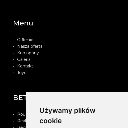
Menu
-
O firmie
-
Nasza oferta
-
Kup opony
-
Galeria
-
Kontakt
-
Toyo
BET-POL
Używamy plików
-
Pouczenie o prawie do odstapienia od umowy
cookie
-
Realizacja zamówienia i formy płatności
-
Regulamin i Polityka prywatności