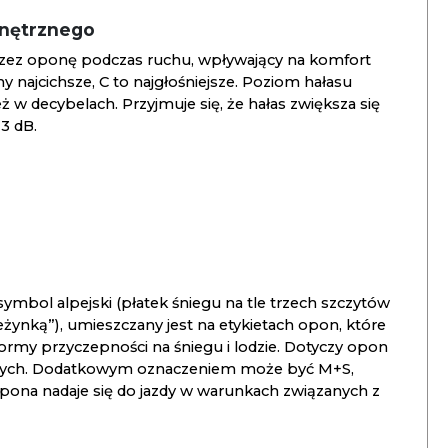
wnętrznego
zez oponę podczas ruchu, wpływający na komfort
ny najcichsze, C to najgłośniejsze. Poziom hałasu
 w decybelach. Przyjmuje się, że hałas zwiększa się
3 dB.
ymbol alpejski (płatek śniegu na tle trzech szczytów
ieżynką”), umieszczany jest na etykietach opon, które
ormy przyczepności na śniegu i lodzie. Dotyczy opon
znych. Dodatkowym oznaczeniem może być M+S,
opona nadaje się do jazdy w warunkach związanych z