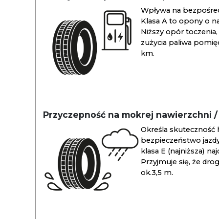
Wpływa na bezpośredn
Klasa A to opony o na
Niższy opór toczenia, 
zużycia paliwa pomiędz
km.
Przyczepność na mokrej nawierzchni 
Określa skuteczność 
bezpieczeństwo jazdy
klasa E (najniższa) na
Przyjmuje się, że dro
ok.3,5 m.