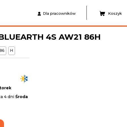
Dla pracowników
Koszyk
BLUEARTH 4S AW21 86H
86
H
torek
za 4 dni
Środa