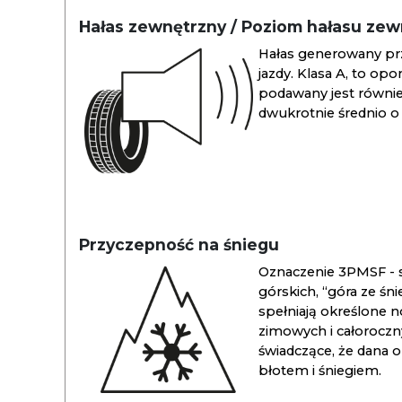
Hałas zewnętrzny / Poziom hałasu ze
Hałas generowany pr
jazdy. Klasa A, to opo
podawany jest również
dwukrotnie średnio o 
Przyczepność na śniegu
Oznaczenie 3PMSF - s
górskich, “góra ze śn
spełniają określone n
zimowych i całoroc
świadczące, że dana 
błotem i śniegiem.