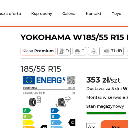
sza oferta
Kup opony
Galeria
Kontakt
Toyo
YOKOHAMA W185/55 R15 
Klasa
Premium
D
C
71 dB
185/55 R15
353 zł
/szt.
Dostawa za 3 dni
W
Montaż w serwisie 
Stan magazynowy
Kup