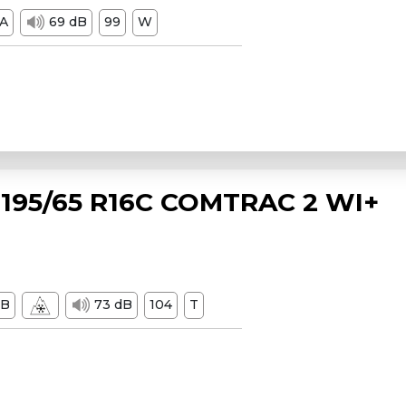
A
69 dB
99
W
195/65 R16C COMTRAC 2 WI+
B
73 dB
104
T