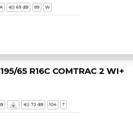
A
69 dB
99
W
195/65 R16C COMTRAC 2 WI+
B
73 dB
104
T