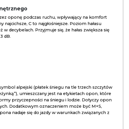
wnętrznego
zez oponę podczas ruchu, wpływający na komfort
ny najcichsze, C to najgłośniejsze. Poziom hałasu
 w decybelach. Przyjmuje się, że hałas zwiększa się
3 dB.
ymbol alpejski (płatek śniegu na tle trzech szczytów
ieżynką”), umieszczany jest na etykietach opon, które
ormy przyczepności na śniegu i lodzie. Dotyczy opon
znych. Dodatkowym oznaczeniem może być M+S,
opona nadaje się do jazdy w warunkach związanych z