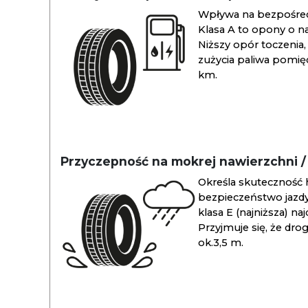
Wpływa na bezpośredn
Klasa A to opony o na
Niższy opór toczenia, 
zużycia paliwa pomiędz
km.
Przyczepność na mokrej nawierzchni 
Określa skuteczność 
bezpieczeństwo jazdy
klasa E (najniższa) na
Przyjmuje się, że dro
ok.3,5 m.