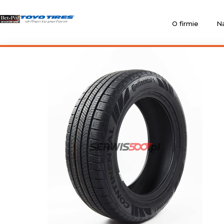
O firmie
Na