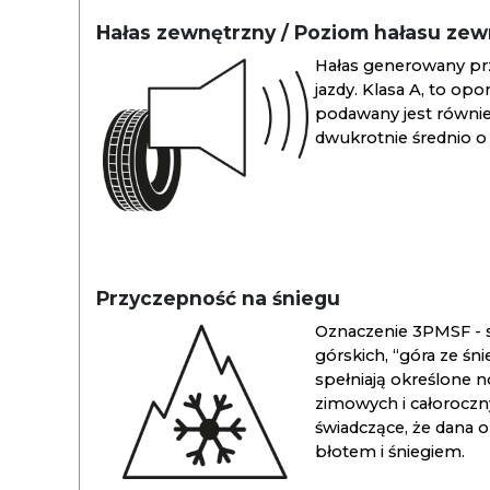
Hałas zewnętrzny / Poziom hałasu ze
Hałas generowany pr
jazdy. Klasa A, to opo
podawany jest również
dwukrotnie średnio o 
Przyczepność na śniegu
Oznaczenie 3PMSF - s
górskich, “góra ze śn
spełniają określone n
zimowych i całoroc
świadczące, że dana 
błotem i śniegiem.