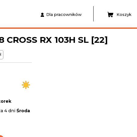
Dla pracowników
Koszyk
 CROSS RX 103H SL [22]
H
orek
za 4 dni
Środa