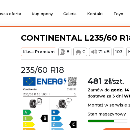
sza oferta
Kup opony
Galeria
Kontakt
Toyo
CONTINENTAL L235/60 R18
Klasa
Premium
B
C
71 dB
103
235/60 R18
481 zł
/szt.
Zamów do
godz. 14
dostawa za 3 dni
Wt
Montaż w serwisie 
Stan magazynowy