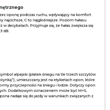
wnętrznego
zez oponę podczas ruchu, wpływający na komfort
ny najcichsze, C to najgłośniejsze. Poziom hałasu
 w decybelach. Przyjmuje się, że hałas zwiększa się
3 dB.
ymbol alpejski (płatek śniegu na tle trzech szczytów
ieżynką”), umieszczany jest na etykietach opon, które
ormy przyczepności na śniegu i lodzie. Dotyczy opon
znych. Dodatkowym oznaczeniem może być M+S,
opona nadaje się do jazdy w warunkach związanych z