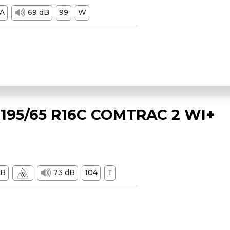
A
69 dB
99
W
195/65 R16C COMTRAC 2 WI+
B
73 dB
104
T