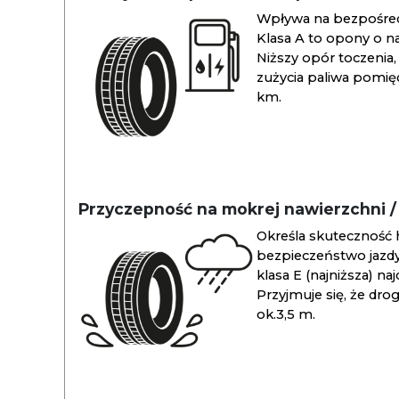
Wpływa na bezpośredn
Klasa A to opony o na
Niższy opór toczenia, 
zużycia paliwa pomiędz
km.
Przyczepność na mokrej nawierzchni 
Określa skuteczność 
bezpieczeństwo jazdy
klasa E (najniższa) na
Przyjmuje się, że dro
ok.3,5 m.