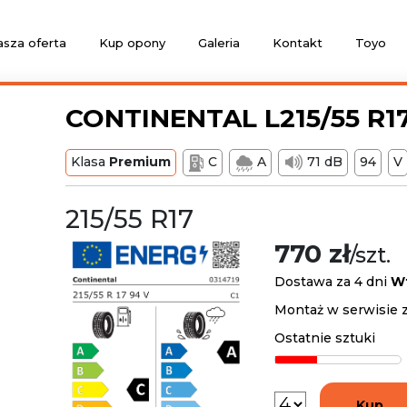
sza oferta
Kup opony
Galeria
Kontakt
Toyo
CONTINENTAL L215/55 R1
Klasa
Premium
C
A
71 dB
94
V
215/55 R17
770 zł
/szt.
Dostawa za 4 dni
W
Montaż w serwisie z
Ostatnie sztuki
Kup