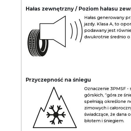
Hałas zewnętrzny / Poziom hałasu ze
Hałas generowany pr
jazdy. Klasa A, to opo
podawany jest również
dwukrotnie średnio o 
Przyczepność na śniegu
Oznaczenie 3PMSF - s
górskich, “góra ze śn
spełniają określone n
zimowych i całoroc
świadczące, że dana 
błotem i śniegiem.