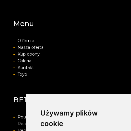
Menu
-
O firmie
-
Nasza oferta
-
Kup opony
-
Galeria
-
Kontakt
-
Toyo
BET-POL
Używamy plików
-
Pouczenie o prawie do odstapienia od umowy
cookie
-
Realizacja zamówienia i formy płatności
-
Regulamin i Polityka prywatności