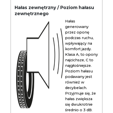
Hałas zewnętrzny / Poziom hałasu
zewnętrznego
Hałas
generowany
przez oponę
podczas ruchu,
wpływający na
komfort jazdy.
Klasa A, to opony
najcichsze, C to
najgłośniejsze.
Poziom hałasu
podawany jest
również w
decybelach.
Przyjmuje się, że
hałas zwiększa
się dwukrotnie
średnio o 3 dB.