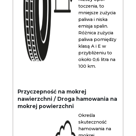
toczenia, to
mniejsze zużycia
paliwa i niska
emisja spalin.
Różnica zużycia
paliwa pomiędzy
klasą A i E w
przybliżeniu to
około 0,6 litra na
100 km.
Przyczepność na mokrej
nawierzchni / Droga hamowania na
mokrej powierzchni
Określa
skuteczność
hamowania na
mokrej