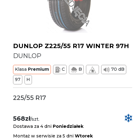
DUNLOP Z225/55 R17 WINTER 97H
DUNLOP
Klasa
Premium
C
B
70 dB
97
H
225/55 R17
568zł
/szt.
Dostawa za 4 dni
Poniedziałek
Montaż w serwisie za 5 dni
Wtorek