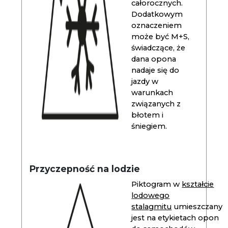
całorocznych.
Dodatkowym
oznaczeniem
może być M+S,
świadczące, że
dana opona
nadaje się do
jazdy w
warunkach
związanych z
błotem i
śniegiem.
Przyczepność na lodzie
Piktogram w
kształcie
lodowego
stalagmitu
umieszczany
jest na etykietach opon