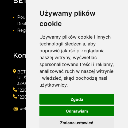
BET-POL
Używamy plików
-
Pouczenie o prawie do odstapienia od umowy
cookie
-
Realizacja zamówienia i formy płatności
-
Regulamin i Polityka prywatności
Używamy plików cookie i innych
technologii śledzenia, aby
poprawić jakość przeglądania
Kontakt
naszej witryny, wyświetlać
spersonalizowane treści i reklamy,
analizować ruch w naszej witrynie
BET-POL
i wiedzieć, skąd pochodzą nasi
UL.ŚLEDZIEJOWICE 364
32-020 WIELICZKA
użytkownicy.
122882550
122882550
Zgoda
betpol@interia.pl
Odmawiam
Zmiana ustawień