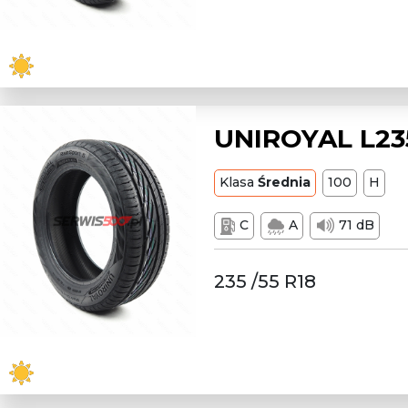
UNIROYAL L23
Klasa
Średnia
100
H
C
A
71 dB
235 /55 R18