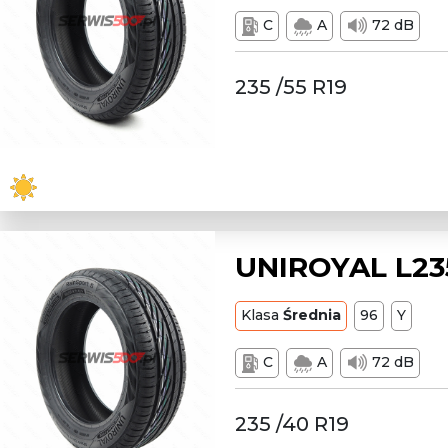
C
A
72 dB
235 /55 R19
UNIROYAL L23
Klasa
Średnia
96
Y
C
A
72 dB
235 /40 R19