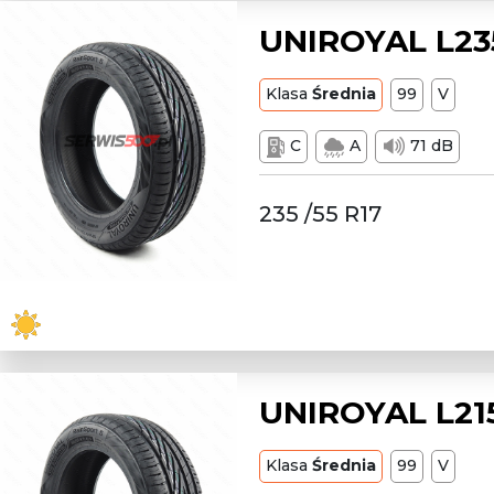
UNIROYAL L23
Klasa
Średnia
99
V
C
A
71 dB
235 /55 R17
UNIROYAL L215
Klasa
Średnia
99
V