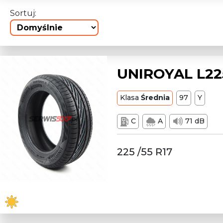
Sortuj:
UNIROYAL L22
Klasa
Średnia
97
Y
C
A
71 dB
225 /55 R17