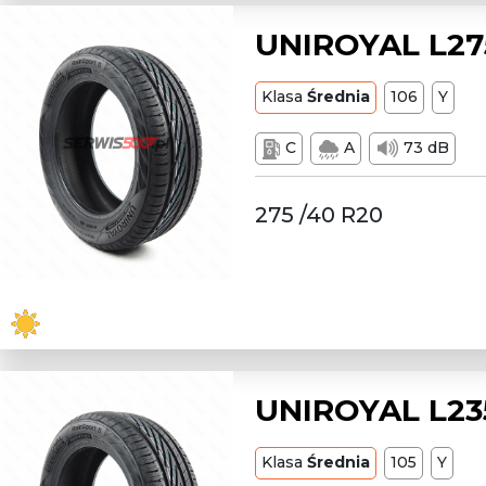
UNIROYAL L27
Klasa
Średnia
106
Y
C
A
73 dB
275 /40 R20
UNIROYAL L235
Klasa
Średnia
105
Y