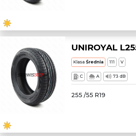
UNIROYAL L255
Klasa
Średnia
111
V
C
A
73 dB
255 /55 R19