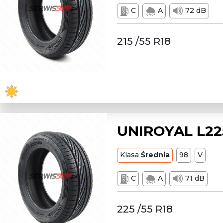
C
A
72 dB
215 /55 R18
UNIROYAL L22
Klasa
Średnia
98
V
C
A
71 dB
225 /55 R18