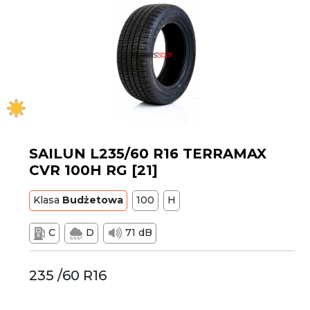
SAILUN L235/60 R16 TERRAMAX
CVR 100H RG [21]
Klasa
Budżetowa
100
H
C
D
71 dB
235 /60 R16