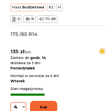
Klasa
Budżetowa
82
H
D
B
70 dB
175 /65 R14
135 zł
/szt.
Zamów do
godz. 14
dostawa za 3 dni
Poniedziałek
Montaż w serwisie za 4 dni
Wtorek
Stan magazynowy
Kup