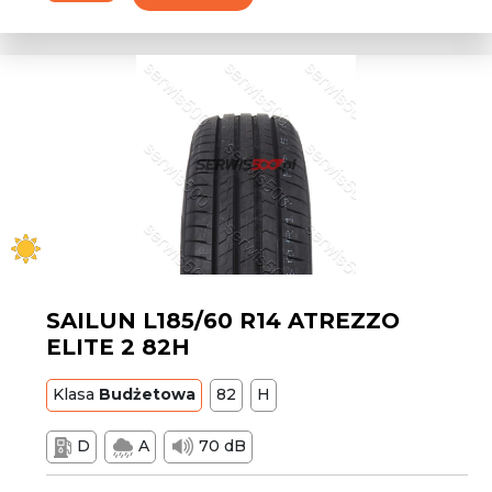
SAILUN L185/60 R14 ATREZZO
ELITE 2 82H
Klasa
Budżetowa
82
H
D
A
70 dB