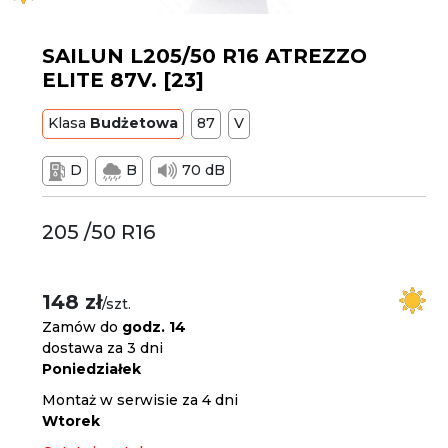
SAILUN L205/50 R16 ATREZZO
ELITE 87V. [23]
Klasa
Budżetowa
87
V
D
B
70 dB
205 /50 R16
148 zł
/szt.
Zamów do
godz. 14
dostawa za 3 dni
Poniedziałek
Montaż w serwisie za 4 dni
Wtorek