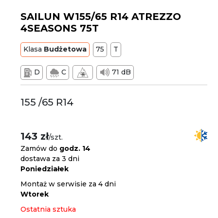
SAILUN W155/65 R14 ATREZZO
4SEASONS 75T
Klasa
Budżetowa
75
T
D
C
71 dB
155 /65 R14
143 zł
/szt.
Zamów do
godz. 14
dostawa za 3 dni
Poniedziałek
Montaż w serwisie za 4 dni
Wtorek
Ostatnia sztuka