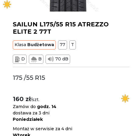
SAILUN L175/55 R15 ATREZZO
ELITE 2 77T
Klasa
Budżetowa
77
T
D
B
70 dB
175 /55 R15
160 zł
/szt.
Zamów do
godz. 14
dostawa za 3 dni
Poniedziałek
Montaż w serwisie za 4 dni
Wtorek