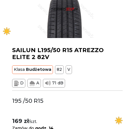
SAILUN L195/50 R15 ATREZZO
ELITE 2 82V
Klasa
Budżetowa
82
V
D
A
71 dB
195 /50 R15
169 zł
/szt.
Zamów do
godz. 14