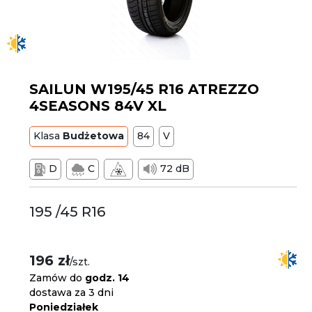
SAILUN W195/45 R16 ATREZZO
4SEASONS 84V XL
Klasa
Budżetowa
84
V
D
C
72 dB
195 /45 R16
196 zł
/szt.
Zamów do
godz. 14
dostawa za 3 dni
Poniedziałek