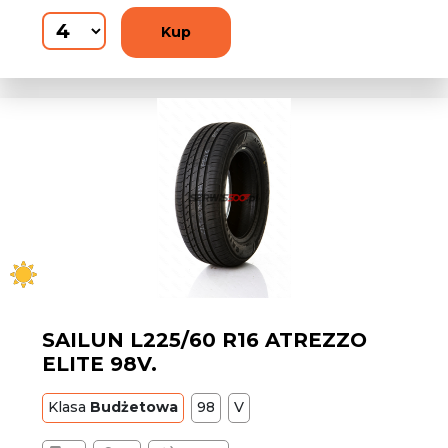
Kup
SAILUN L225/60 R16 ATREZZO
ELITE 98V.
Klasa
Budżetowa
98
V