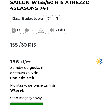
SAILUN W155/60 R15 ATREZZO
4SEASONS 74T
Klasa
Budżetowa
74
T
D
C
71 dB
155 /60 R15
186 zł
/szt.
Zamów do
godz. 14
dostawa za 3 dni
Poniedziałek
Montaż w serwisie za 4 dni
Wtorek
Stan magazynowy