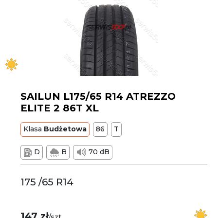
SAILUN L175/65 R14 ATREZZO
ELITE 2 86T XL
Klasa
Budżetowa
86
T
D
B
70 dB
175 /65 R14
147 zł
/szt.