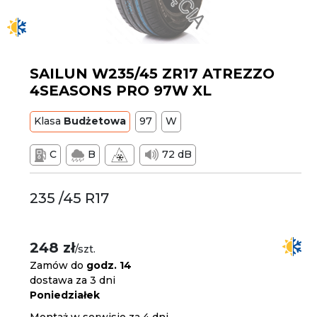
SAILUN W235/45 ZR17 ATREZZO
4SEASONS PRO 97W XL
Klasa
Budżetowa
97
W
C
B
72 dB
235 /45 R17
248 zł
/szt.
Zamów do
godz. 14
dostawa za 3 dni
Poniedziałek