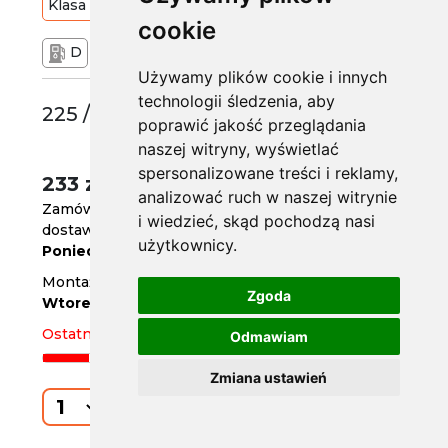
Klasa
Budżetowa
90
Y
cookie
D
B
71 dB
Używamy plików cookie i innych
technologii śledzenia, aby
225 /35 R20
poprawić jakość przeglądania
naszej witryny, wyświetlać
spersonalizowane treści i reklamy,
233 zł
/szt.
analizować ruch w naszej witrynie
Zamów do
godz. 14
i wiedzieć, skąd pochodzą nasi
dostawa za 3 dni
użytkownicy.
Poniedziałek
Montaż w serwisie za 4 dni
Zgoda
Wtorek
Ostatnia sztuka
Odmawiam
Zmiana ustawień
Kup