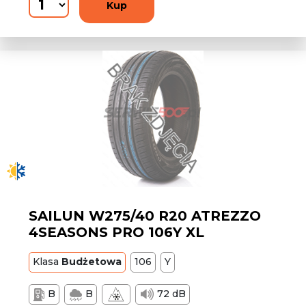
Kup
SAILUN W275/40 R20 ATREZZO
4SEASONS PRO 106Y XL
Klasa
Budżetowa
106
Y
B
B
72 dB