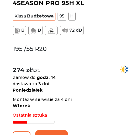
4SEASON PRO 95H XL
Klasa
Budżetowa
95
H
B
B
72 dB
195 /55 R20
274 zł
/szt.
Zamów do
godz. 14
dostawa za 3 dni
Poniedziałek
Montaż w serwisie za 4 dni
Wtorek
Ostatnia sztuka