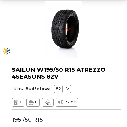
SAILUN W195/50 R15 ATREZZO
4SEASONS 82V
Klasa
Budżetowa
82
V
C
C
72 dB
195 /50 R15