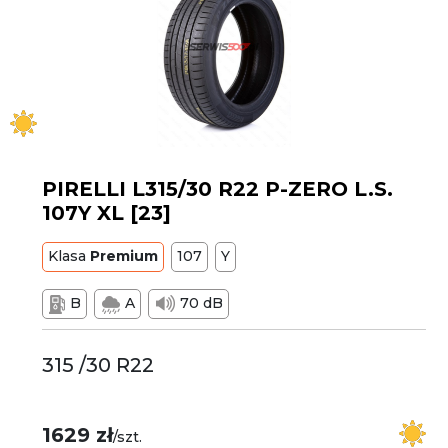
PIRELLI L315/30 R22 P-ZERO L.S.
107Y XL [23]
Klasa
Premium
107
Y
B
A
70 dB
315 /30 R22
1629 zł
/szt.