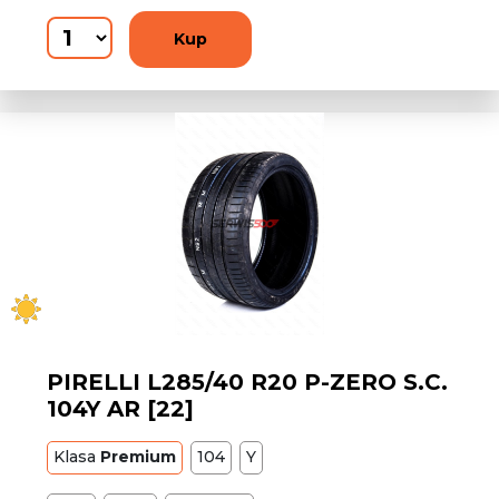
Kup
PIRELLI L285/40 R20 P-ZERO S.C.
104Y AR [22]
Klasa
Premium
104
Y