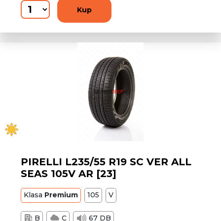
Kup
PIRELLI L235/55 R19 SC VER ALL
SEAS 105V AR [23]
Klasa
Premium
105
V
B
C
67 DB