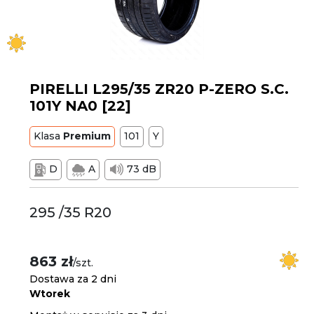
PIRELLI L295/35 ZR20 P-ZERO S.C.
101Y NA0 [22]
Klasa
Premium
101
Y
D
A
73 dB
295 /35 R20
863 zł
/szt.
Dostawa za 2 dni
Wtorek