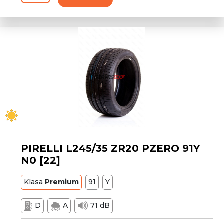
PIRELLI L245/35 ZR20 PZERO 91Y
N0 [22]
Klasa
Premium
91
Y
D
A
71 dB