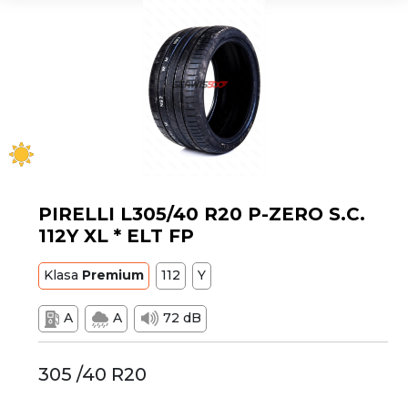
PIRELLI L305/40 R20 P-ZERO S.C.
112Y XL * ELT FP
Klasa
Premium
112
Y
A
A
72 dB
305 /40 R20