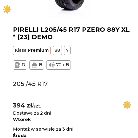
PIRELLI L205/45 R17 PZERO 88Y XL
* [23] DEMO
Klasa
Premium
88
Y
D
B
72 dB
205 /45 R17
394 zł
/szt.
Dostawa za 2 dni
Wtorek
Montaż w serwisie za 3 dni
Środa