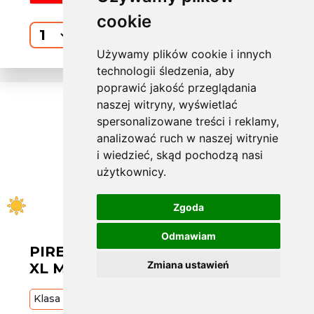
cookie
Kup
Używamy plików cookie i innych
technologii śledzenia, aby
poprawić jakość przeglądania
naszej witryny, wyświetlać
spersonalizowane treści i reklamy,
analizować ruch w naszej witrynie
i wiedzieć, skąd pochodzą nasi
użytkownicy.
Zgoda
Odmawiam
PIRELLI L275/50 R20 SC ATR 113V
Zmiana ustawień
XL MO1 [23]
Klasa
Premium
113
V