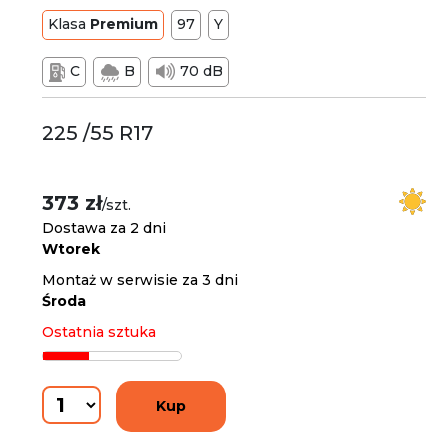
Klasa
Premium
97
Y
C
B
70 dB
225 /55 R17
373 zł
/szt.
Dostawa za 2 dni
Wtorek
Montaż w serwisie za 3 dni
Środa
Ostatnia sztuka
Kup