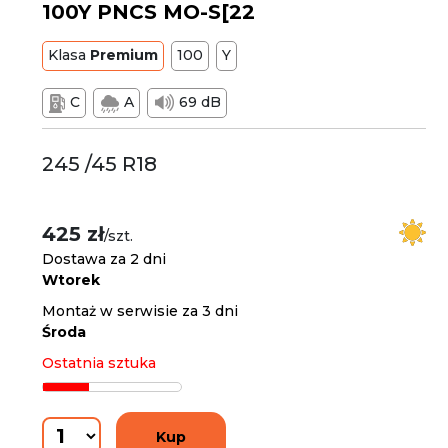
100Y PNCS MO-S[22
Klasa
Premium
100
Y
C
A
69 dB
245 /45 R18
425 zł
/szt.
Dostawa za 2 dni
Wtorek
Montaż w serwisie za 3 dni
Środa
Ostatnia sztuka
Kup