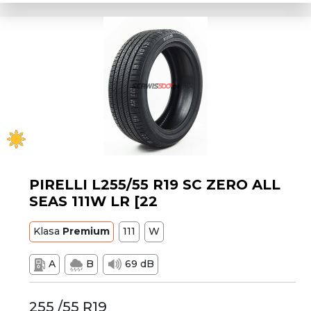
PIRELLI L255/55 R19 SC ZERO ALL
SEAS 111W LR [22
Klasa
Premium
111
W
A
B
69 dB
255 /55 R19