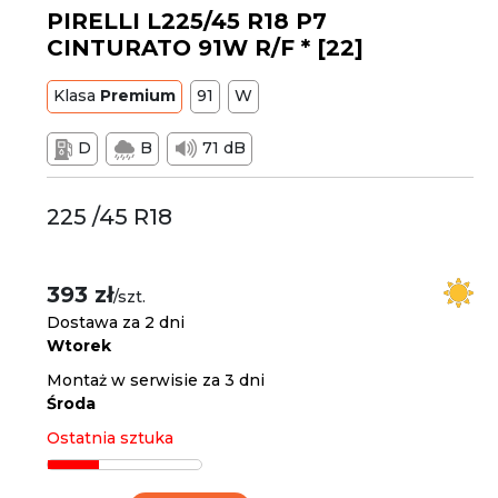
PIRELLI L225/45 R18 P7
CINTURATO 91W R/F * [22]
Klasa
Premium
91
W
D
B
71 dB
225 /45 R18
393 zł
/szt.
Dostawa za 2 dni
Wtorek
Montaż w serwisie za 3 dni
Środa
Ostatnia sztuka