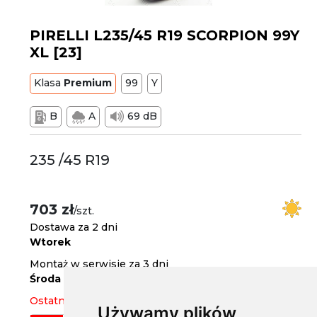
PIRELLI L235/45 R19 SCORPION 99Y
XL [23]
Klasa
Premium
99
Y
B
A
69 dB
235 /45 R19
703 zł
/szt.
Dostawa za 2 dni
Wtorek
Montaż w serwisie za 3 dni
Środa
Ostatnia sztuka
Używamy plików