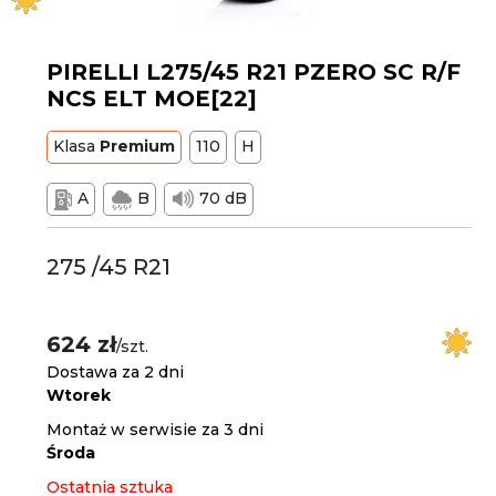
PIRELLI L275/45 R21 PZERO SC R/F
NCS ELT MOE[22]
Klasa
Premium
110
H
A
B
70 dB
275 /45 R21
624 zł
/szt.
Dostawa za 2 dni
Wtorek
Montaż w serwisie za 3 dni
Środa
Ostatnia sztuka