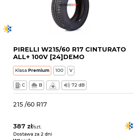
PIRELLI W215/60 R17 CINTURATO
ALL+ 100V [24]DEMO
Klasa
Premium
100
V
C
B
72 dB
215 /60 R17
387 zł
/szt.
Dostawa za 2 dni