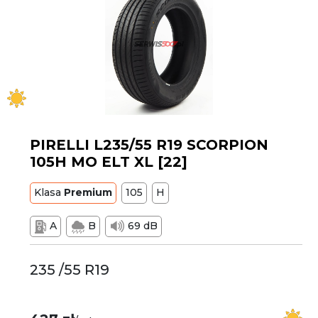
PIRELLI L235/55 R19 SCORPION
105H MO ELT XL [22]
Klasa
Premium
105
H
A
B
69 dB
235 /55 R19