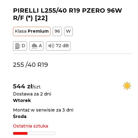
PIRELLI L255/40 R19 PZERO 96W
R/F (*) [22]
Klasa
Premium
96
W
D
A
72 dB
255 /40 R19
544 zł
/szt.
Dostawa za 2 dni
Wtorek
Montaż w serwisie za 3 dni
Środa
Ostatnia sztuka